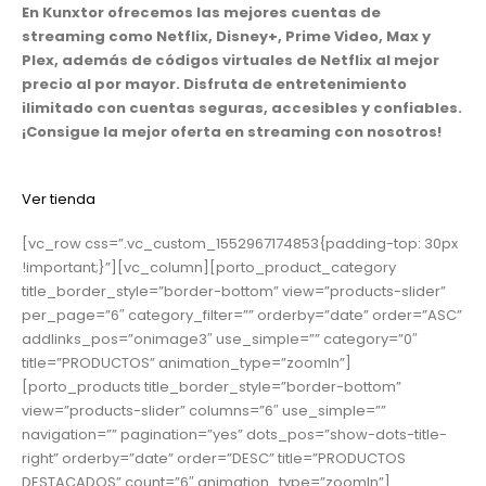
En Kunxtor ofrecemos las mejores cuentas de
streaming como Netflix, Disney+, Prime Video, Max y
Plex, además de códigos virtuales de Netflix al mejor
precio al por mayor. Disfruta de entretenimiento
ilimitado con cuentas seguras, accesibles y confiables.
¡Consigue la mejor oferta en streaming con nosotros!
Ver tienda
[vc_row css=”.vc_custom_1552967174853{padding-top: 30px
!important;}”][vc_column][porto_product_category
title_border_style=”border-bottom” view=”products-slider”
per_page=”6″ category_filter=”” orderby=”date” order=”ASC”
addlinks_pos=”onimage3″ use_simple=”” category=”0″
title=”PRODUCTOS” animation_type=”zoomIn”]
[porto_products title_border_style=”border-bottom”
view=”products-slider” columns=”6″ use_simple=””
navigation=”” pagination=”yes” dots_pos=”show-dots-title-
right” orderby=”date” order=”DESC” title=”PRODUCTOS
DESTACADOS” count=”6″ animation_type=”zoomIn”]