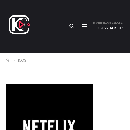
ESCRIBENOS AHORA
+573228489197
BLOG