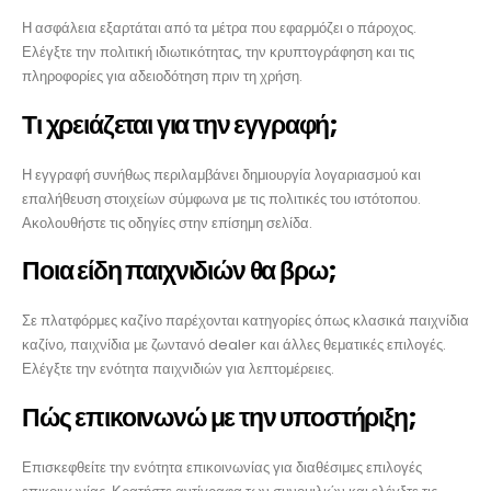
Η ασφάλεια εξαρτάται από τα μέτρα που εφαρμόζει ο πάροχος.
Ελέγξτε την πολιτική ιδιωτικότητας, την κρυπτογράφηση και τις
πληροφορίες για αδειοδότηση πριν τη χρήση.
Τι χρειάζεται για την εγγραφή;
Η εγγραφή συνήθως περιλαμβάνει δημιουργία λογαριασμού και
επαλήθευση στοιχείων σύμφωνα με τις πολιτικές του ιστότοπου.
Ακολουθήστε τις οδηγίες στην επίσημη σελίδα.
Ποια είδη παιχνιδιών θα βρω;
Σε πλατφόρμες καζίνο παρέχονται κατηγορίες όπως κλασικά παιχνίδια
καζίνο, παιχνίδια με ζωντανό dealer και άλλες θεματικές επιλογές.
Ελέγξτε την ενότητα παιχνιδιών για λεπτομέρειες.
Πώς επικοινωνώ με την υποστήριξη;
Επισκεφθείτε την ενότητα επικοινωνίας για διαθέσιμες επιλογές