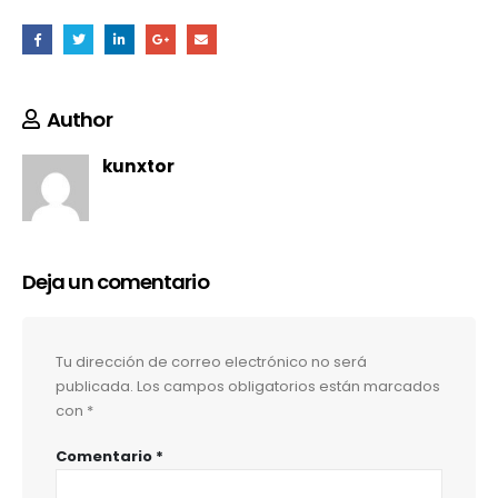
Author
kunxtor
Deja un comentario
Tu dirección de correo electrónico no será
publicada.
Los campos obligatorios están marcados
con
*
Comentario
*