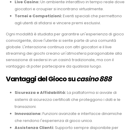
Live Casino:
Un ambiente interattivo in tempo reale dove
giocatori e croupier si incontrano virtualmente.
Tornei e Competizioni:
Eventi speciali che permettono
agli utenti di sfidarsi e vincere premi esclusivi.
Ogni modalità è studiata per garantire un'esperienza di gioco
coinvolgente, dove l'utente si sente parte di una comunità
globale. L'interazione continua con altri giocatori e il live
streaming dei giochi creano un'atmosfera paragonabile alla
sensazione di sedersi in un casinò tradizionale, ma con il
vantaggio di poter partecipare da qualsiasi luogo.
Vantaggi del Gioco su
casino 888
Sicurezza e Affidabilità:
La piattaforma si avvale di
sistemi di sicurezza certificati che proteggono i dati e le
transazioni.
Innovazione:
Funzioni avanzate e interfacce dinamiche
che rendono l'esperienza di gioco unica.
Assistenza Clienti:
Supporto sempre disponibile per