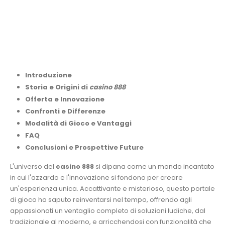
Casino 888: Il Regno
Incantato della Fortuna e
dell’Emozione
Introduzione
Storia e Origini di
casino 888
Offerta e Innovazione
Confronti e Differenze
Modalità di Gioco e Vantaggi
FAQ
Conclusioni e Prospettive Future
L'universo del
casino 888
si dipana come un mondo incantato
in cui l'azzardo e l'innovazione si fondono per creare
un'esperienza unica. Accattivante e misterioso, questo portale
di gioco ha saputo reinventarsi nel tempo, offrendo agli
appassionati un ventaglio completo di soluzioni ludiche, dal
tradizionale al moderno, e arricchendosi con funzionalità che