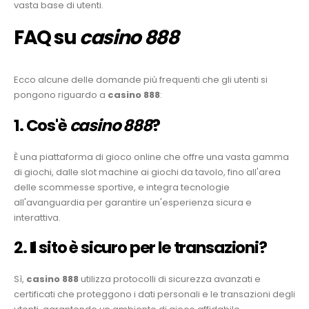
vasta base di utenti.
FAQ su
casino 888
Ecco alcune delle domande più frequenti che gli utenti si
pongono riguardo a
casino 888
:
1. Cos'è
casino 888
?
È una piattaforma di gioco online che offre una vasta gamma
di giochi, dalle slot machine ai giochi da tavolo, fino all'area
delle scommesse sportive, e integra tecnologie
all'avanguardia per garantire un'esperienza sicura e
interattiva.
2. Il sito è sicuro per le transazioni?
Sì,
casino 888
utilizza protocolli di sicurezza avanzati e
certificati che proteggono i dati personali e le transazioni degli