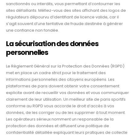
sanctionnés ou interdits, vous permettant d’contourner les
sites défaillants. Méfiez-vous des sites affichant des logos de
régulateurs dépourvu d’identifiant de licence valide, car il
s’agit souvent d’une tentative de fraude destinée à générer
une confiance non fondée.
La sécurisation des données
personnelles
Le Règlement Général sur la Protection des Données (RGPD)
met en place un cadre strict pour le traitement des
informations personnelles des citoyens européens. Les
plateformes de paris doivent obtenir votre consentement
explicite avant de recueillir vos données et vous communiquer
clairement de leur utilisation. Un meilleur site de paris sportifs
conforme au RGPD vous accorde le droit d’accès à vos
données, de les corriger ou de les supprimer à tout moment.
Les opérateurs sérieux nomment un responsable de la
protection des données et diffusent une politique de
confidentialité détaillée expliquant leurs pratiques de collecte