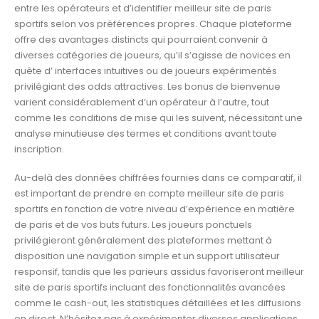
entre les opérateurs et d’identifier meilleur site de paris
sportifs selon vos préférences propres. Chaque plateforme
offre des avantages distincts qui pourraient convenir à
diverses catégories de joueurs, qu’il s’agisse de novices en
quête d’ interfaces intuitives ou de joueurs expérimentés
privilégiant des odds attractives. Les bonus de bienvenue
varient considérablement d’un opérateur à l’autre, tout
comme les conditions de mise qui les suivent, nécessitant une
analyse minutieuse des termes et conditions avant toute
inscription.
Au-delà des données chiffrées fournies dans ce comparatif, il
est important de prendre en compte meilleur site de paris
sportifs en fonction de votre niveau d’expérience en matière
de paris et de vos buts futurs. Les joueurs ponctuels
privilégieront généralement des plateformes mettant à
disposition une navigation simple et un support utilisateur
responsif, tandis que les parieurs assidus favoriseront meilleur
site de paris sportifs incluant des fonctionnalités avancées
comme le cash-out, les statistiques détaillées et les diffusions
en direct. N’hésitez pas à expérimenter diverses applications