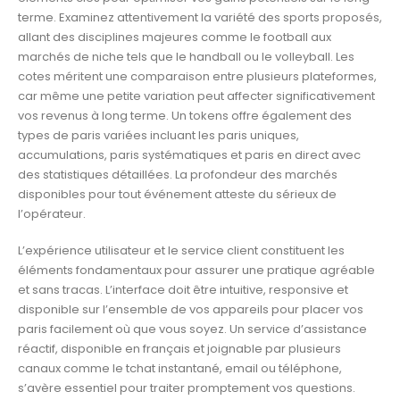
terme. Examinez attentivement la variété des sports proposés,
o.com
allant des disciplines majeures comme le football aux
marchés de niche tels que le handball ou le volleyball. Les
cotes méritent une comparaison entre plusieurs plateformes,
car même une petite variation peut affecter significativement
vos revenus à long terme. Un tokens offre également des
types de paris variées incluant les paris uniques,
m
accumulations, paris systématiques et paris en direct avec
des statistiques détaillées. La profondeur des marchés
.com
disponibles pour tout événement atteste du sérieux de
l’opérateur.
L’expérience utilisateur et le service client constituent les
éléments fondamentaux pour assurer une pratique agréable
et sans tracas. L’interface doit être intuitive, responsive et
disponible sur l’ensemble de vos appareils pour placer vos
paris facilement où que vous soyez. Un service d’assistance
réactif, disponible en français et joignable par plusieurs
canaux comme le tchat instantané, email ou téléphone,
s’avère essentiel pour traiter promptement vos questions.