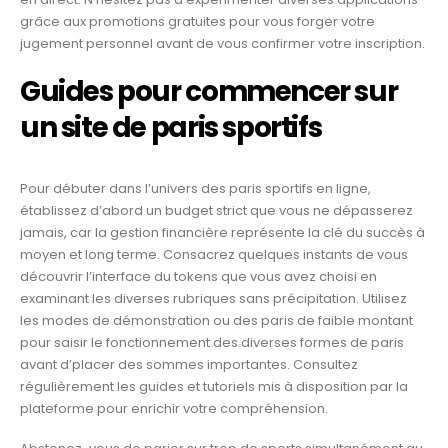
grâce aux promotions gratuites pour vous forger votre
jugement personnel avant de vous confirmer votre inscription.
Guides pour commencer sur
un site de paris sportifs
Pour débuter dans l’univers des paris sportifs en ligne,
établissez d’abord un budget strict que vous ne dépasserez
jamais, car la gestion financière représente la clé du succès à
moyen et long terme. Consacrez quelques instants de vous
découvrir l’interface du tokens que vous avez choisi en
examinant les diverses rubriques sans précipitation. Utilisez
les modes de démonstration ou des paris de faible montant
pour saisir le fonctionnement des diverses formes de paris
avant d’placer des sommes importantes. Consultez
régulièrement les guides et tutoriels mis à disposition par la
plateforme pour enrichir votre compréhension.