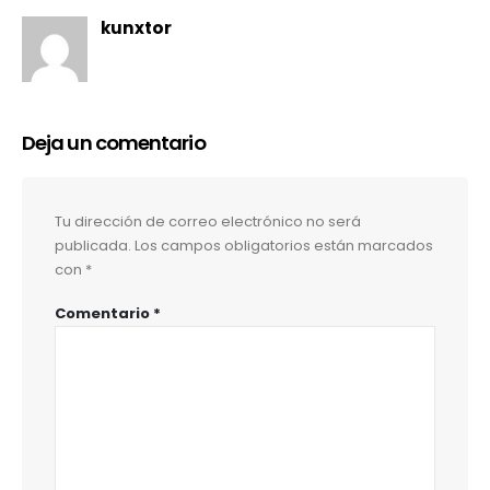
kunxtor
Deja un comentario
Tu dirección de correo electrónico no será
publicada.
Los campos obligatorios están marcados
con
*
Comentario
*