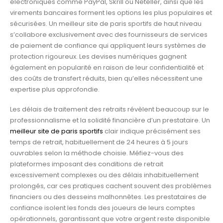
électroniques comme PayPal, Skrill ou Neteller, ainsi que les
virements bancaires forment les options les plus populaires et
sécurisées. Un meilleur site de paris sportifs de haut niveau
s’collabore exclusivement avec des fournisseurs de services
de paiement de confiance qui appliquent leurs systèmes de
protection rigoureux. Les devises numériques gagnent
également en popularité en raison de leur confidentialité et
des coûts de transfert réduits, bien qu’elles nécessitent une
expertise plus approfondie.
Les délais de traitement des retraits révèlent beaucoup sur le
professionnalisme et la solidité financière d’un prestataire. Un
meilleur site de paris sportifs
clair indique précisément ses
temps de retrait, habituellement de 24 heures à 5 jours
ouvrables selon la méthode choisie. Méfiez-vous des
plateformes imposant des conditions de retrait
excessivement complexes ou des délais inhabituellement
prolongés, car ces pratiques cachent souvent des problèmes
financiers ou des desseins malhonnêtes. Les prestataires de
confiance isolent les fonds des joueurs de leurs comptes
opérationnels, garantissant que votre argent reste disponible