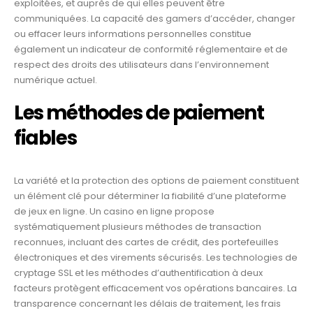
exploitées, et auprès de qui elles peuvent être
communiquées. La capacité des gamers d’accéder, changer
ou effacer leurs informations personnelles constitue
également un indicateur de conformité réglementaire et de
respect des droits des utilisateurs dans l’environnement
numérique actuel.
Les méthodes de paiement
fiables
La variété et la protection des options de paiement constituent
un élément clé pour déterminer la fiabilité d’une plateforme
de jeux en ligne. Un casino en ligne propose
systématiquement plusieurs méthodes de transaction
reconnues, incluant des cartes de crédit, des portefeuilles
électroniques et des virements sécurisés. Les technologies de
cryptage SSL et les méthodes d’authentification à deux
facteurs protègent efficacement vos opérations bancaires. La
transparence concernant les délais de traitement, les frais