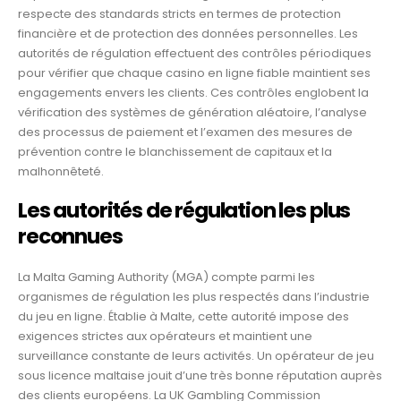
respecte des standards stricts en termes de protection
financière et de protection des données personnelles. Les
autorités de régulation effectuent des contrôles périodiques
pour vérifier que chaque casino en ligne fiable maintient ses
engagements envers les clients. Ces contrôles englobent la
vérification des systèmes de génération aléatoire, l’analyse
des processus de paiement et l’examen des mesures de
prévention contre le blanchissement de capitaux et la
malhonnêteté.
Les autorités de régulation les plus
reconnues
La Malta Gaming Authority (MGA) compte parmi les
organismes de régulation les plus respectés dans l’industrie
du jeu en ligne. Établie à Malte, cette autorité impose des
exigences strictes aux opérateurs et maintient une
surveillance constante de leurs activités. Un opérateur de jeu
sous licence maltaise jouit d’une très bonne réputation auprès
des clients européens. La UK Gambling Commission