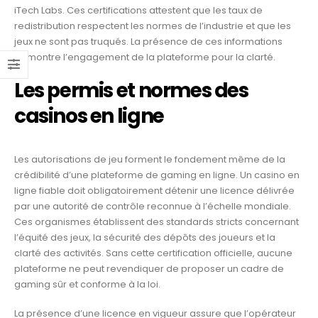
iTech Labs. Ces certifications attestent que les taux de
redistribution respectent les normes de l’industrie et que les
jeux ne sont pas truqués. La présence de ces informations
démontre l’engagement de la plateforme pour la clarté.
om
Les permis et normes des
casinos en ligne
Les autorisations de jeu forment le fondement même de la
crédibilité d’une plateforme de gaming en ligne. Un casino en
ligne fiable doit obligatoirement détenir une licence délivrée
par une autorité de contrôle reconnue à l’échelle mondiale.
Ces organismes établissent des standards stricts concernant
l’équité des jeux, la sécurité des dépôts des joueurs et la
clarté des activités. Sans cette certification officielle, aucune
plateforme ne peut revendiquer de proposer un cadre de
gaming sûr et conforme à la loi.
La présence d’une licence en vigueur assure que l’opérateur