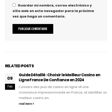
Guardar mi nombre, correo electrónico y
sitio web en este navegador para la próxima
vez que haga un comentario.
RELATED
POSTS
Guide Détaillé : Choisir le Meilleur Casino en
09
Ligne France De Confiance en 2024
Feb
L'univers des jeux de casino en ligne vit une
croissance impressionnante en France, et identifier un
meilleur casino en...
read more