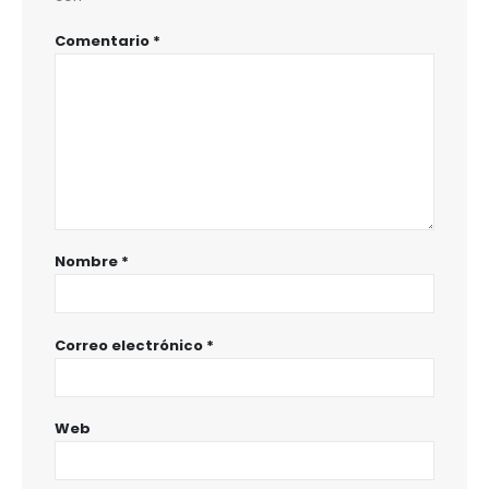
Comentario
*
Nombre
*
Correo electrónico
*
Web