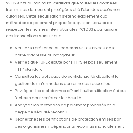
SSL 128 bits au minimum, certifiant que toutes les données
transmises demeurent protégées et à l’abri des accès non
autorisés. Cette sécurisation s’étend également aux
méthodes de paiement proposées, qui sont tenues de
respecter les normes internationales PCI DSS pour assurer
des transactions sans risque.
Vérifiez la présence du cadenas SSL au niveau de la
barre d’adresse du navigateur
Vérifiez que l’URL débute par HTTPS et pas seulement
HTTP standard
Consultez les politiques de confidentialité détaillant le
gestion des informations personnelles recueillies
Privilégiez les plateformes offrant l’authentification à deux
facteurs pour renforcer la sécurité
Analysez les méthodes de paiement proposés et le
degré de sécurité reconnu
Recherchez les certifications de protection émises par
des organismes indépendants reconnus mondialement