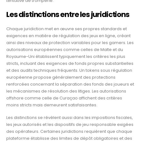
tentative de tromperie.
Les distinctions entre les juridictions
Chaque juridiction met en œuvre ses propres standards et
exigences en matière de régulation des jeux en ligne, créant
ainsi des niveaux de protection variables pour les gamers. Les
autorisations européennes comme celles de Malte et du
Royaume-Uni établissent typiquement les critères les plus
stricts, incluant des exigences de fonds propres substantielles
et des audits techniques fréquents. Un tokens sous régulation
européenne propose généralement des protections
renforcées concernant la séparation des fonds des joueurs et
les mécanismes de résolution des litiges. Les autorisations
offshore comme celle de Curaçao affichent des critères
moins stricts mais demeurent satisfaisantes.
Les distinctions se révèlent aussi dans les impositions fiscales,
les jeux autorisés et les dispositifs de jeu responsable exigées
des opérateurs. Certaines juridictions requièrent que chaque
plateforme établisse des limites de dépôt obligatoires et des