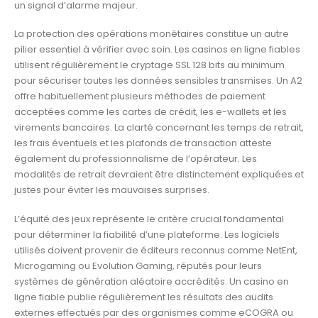
un signal d’alarme majeur.
o.com
La protection des opérations monétaires constitue un autre
pilier essentiel à vérifier avec soin. Les casinos en ligne fiables
utilisent régulièrement le cryptage SSL 128 bits au minimum
pour sécuriser toutes les données sensibles transmises. Un A2
offre habituellement plusieurs méthodes de paiement
acceptées comme les cartes de crédit, les e-wallets et les
m
virements bancaires. La clarté concernant les temps de retrait,
les frais éventuels et les plafonds de transaction atteste
.com
également du professionnalisme de l’opérateur. Les
modalités de retrait devraient être distinctement expliquées et
justes pour éviter les mauvaises surprises.
L’équité des jeux représente le critère crucial fondamental
pour déterminer la fiabilité d’une plateforme. Les logiciels
utilisés doivent provenir de éditeurs reconnus comme NetEnt,
Microgaming ou Evolution Gaming, réputés pour leurs
systèmes de génération aléatoire accrédités. Un casino en
ligne fiable publie régulièrement les résultats des audits
externes effectués par des organismes comme eCOGRA ou