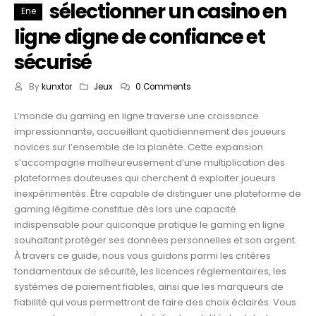
sélectionner un casino en
Ene
ligne digne de confiance et
sécurisé
By
kunxtor
Jeux
0 Comments
L’monde du gaming en ligne traverse une croissance
impressionnante, accueillant quotidiennement des joueurs
novices sur l’ensemble de la planète. Cette expansion
s’accompagne malheureusement d’une multiplication des
plateformes douteuses qui cherchent à exploiter joueurs
inexpérimentés. Être capable de distinguer une plateforme de
gaming légitime constitue dès lors une capacité
indispensable pour quiconque pratique le gaming en ligne
souhaitant protéger ses données personnelles et son argent.
À travers ce guide, nous vous guidons parmi les critères
fondamentaux de sécurité, les licences réglementaires, les
systèmes de paiement fiables, ainsi que les marqueurs de
fiabilité qui vous permettront de faire des choix éclairés. Vous