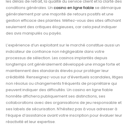
les délais de retrait, la qualité du service client et la clarté des
conditions générales. Un
casino en ligne fiable
se démarque
généralement par une majorité de retours positifs et une
gestion efficace des plaintes. Méfiez-vous des sites affichant
seulement des critiques élogieuses, car cela peut indiquer
des avis manipulés ou payés.
L’expérience d’un exploitant sur le marché constitue aussi un
indicateur de confiance non négligeable dans votre
processus de sélection. Les casinos implantés depuis
longtemps ont généralement développé une image forte et
maintiennent des standards élevés pour protéger leur
crédibilité. Renseignez-vous sur d’éventuels scandales, litiges
non résolus ou changements fréquents de propriétaire qui
peuvent indiquer des difficultés. Un casino en ligne fiable
honnête affichera publiquement ses distinctions, ses
collaborations avec des organisations de jeu responsable et
ses labels de sécurisation. N’hésitez pas à vous adresser à
l’équipe d’assistance avant votre inscription pour évaluer leur
réactivité et leur expertise.