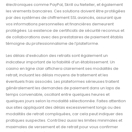
électroniques comme PayPal, Skrill ou Neteller, et également
les virements bancaires. Ces solutions doivent être protégées
par des systèmes de chiffrement SSL avancés, assurant que
vos informations personnelles et financières demeurent
protégées. La existence de certificats de sécurité reconnus et
de collaborations avec des prestataires de paiement établis
témoigne du professionnalisme de l’plateforme.
Les délais d’exécution des retraits sont également un
indicateur important de la fiabilité d’un établissement. Un
casino en ligne clair affichera clairement ses modalités de
retrait, incluant les délais moyens de traitement et les
éventuels frais associés. Les plateformes sérieuses traitent
généralement les demandes de paiement dans un laps de
temps convenable, oscillant entre quelques heures et
quelques jours selon la modalité sélectionnée. Faites attention
aux sites appliquant des délais excessivement longs ou des
modalités de retrait compliquées, car cela peut indiquer des
pratiques suspectes. Contrôlez aussi les limites minimales et
maximales de versement et de retrait pour vous confirmer