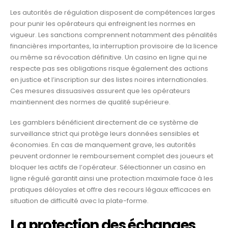
Les autorités de régulation disposent de compétences larges
pour punir les opérateurs qui enfreignent les normes en
vigueur. Les sanctions comprennent notamment des pénalités
financières importantes, la interruption provisoire de la licence
ou même sa révocation définitive. Un casino en ligne qui ne
respecte pas ses obligations risque également des actions
en justice et l’inscription sur des listes noires internationales.
Ces mesures dissuasives assurent que les opérateurs
maintiennent des normes de qualité supérieure.
Les gamblers bénéficient directement de ce système de
surveillance strict qui protège leurs données sensibles et
économies. En cas de manquement grave, les autorités
peuvent ordonner le remboursement complet des joueurs et
bloquer les actifs de l’opérateur. Sélectionner un casino en
ligne régulé garantit ainsi une protection maximale face à les
pratiques déloyales et offre des recours légaux efficaces en
situation de difficulté avec la plate-forme.
La protection des échanges