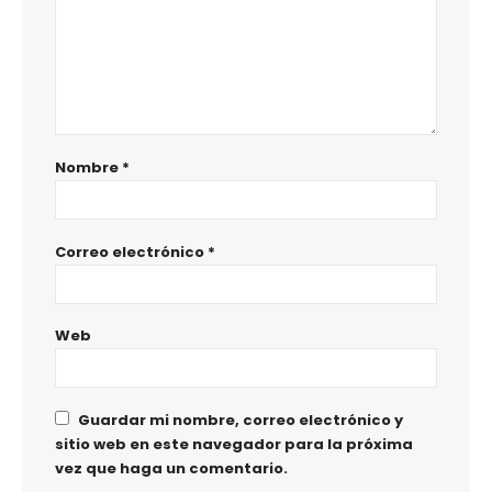
Nombre
*
Correo electrónico
*
Web
Guardar mi nombre, correo electrónico y
sitio web en este navegador para la próxima
vez que haga un comentario.