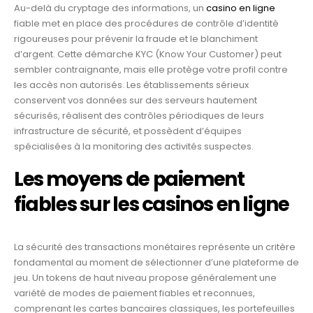
Au-delà du cryptage des informations, un
casino en ligne
fiable met en place des procédures de contrôle d’identité
rigoureuses pour prévenir la fraude et le blanchiment
d’argent. Cette démarche KYC (Know Your Customer) peut
sembler contraignante, mais elle protège votre profil contre
les accès non autorisés. Les établissements sérieux
conservent vos données sur des serveurs hautement
sécurisés, réalisent des contrôles périodiques de leurs
infrastructure de sécurité, et possèdent d’équipes
spécialisées à la monitoring des activités suspectes.
Les moyens de paiement
fiables sur les casinos en ligne
La sécurité des transactions monétaires représente un critère
fondamental au moment de sélectionner d’une plateforme de
jeu. Un tokens de haut niveau propose généralement une
variété de modes de paiement fiables et reconnues,
comprenant les cartes bancaires classiques, les portefeuilles