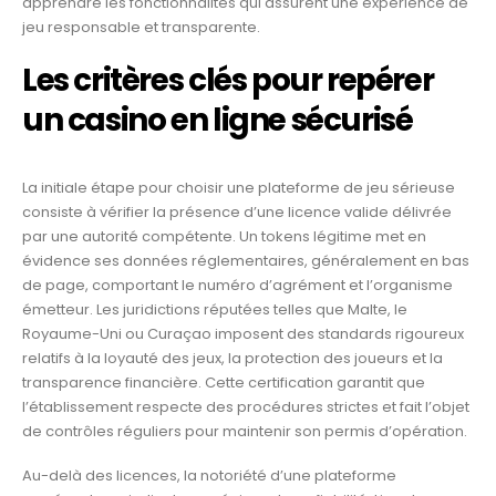
apprendre les fonctionnalités qui assurent une expérience de
jeu responsable et transparente.
Les critères clés pour repérer
un casino en ligne sécurisé
La initiale étape pour choisir une plateforme de jeu sérieuse
consiste à vérifier la présence d’une licence valide délivrée
par une autorité compétente. Un tokens légitime met en
évidence ses données réglementaires, généralement en bas
de page, comportant le numéro d’agrément et l’organisme
émetteur. Les juridictions réputées telles que Malte, le
Royaume-Uni ou Curaçao imposent des standards rigoureux
relatifs à la loyauté des jeux, la protection des joueurs et la
transparence financière. Cette certification garantit que
l’établissement respecte des procédures strictes et fait l’objet
de contrôles réguliers pour maintenir son permis d’opération.
Au-delà des licences, la notoriété d’une plateforme