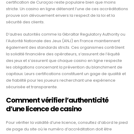
certification de Curaçao reste populaire bien que moins
stricte. Un casino en ligne détenant l’une de ces accréditations
prouve son dévouement envers la respect de la loi et la
sécurité des clients.
D’autres autorités comme la Gibraltar Regulatory Authority ou
l’Autorité Nationale des Jeux (ANJ) en France maintiennent
également des standards stricts. Ces organismes contrôlent
la solidité financière des opérateurs, s’assurent de l’équité
des jeux et s’assurent que chaque casino en ligne respecte
les obligations concernant la prévention du blanchiment de
capitaux. Leurs certifications constituent un gage de qualité et
de fiabilité pour les joueurs recherchant une expérience
sécurisée et transparente.
Comment vérifier l’authenticité
d’une licence de casino
Pour vérifier la validité d’une licence, consultez d’abord le pied
de page du site où le numéro d’accréditation doit être