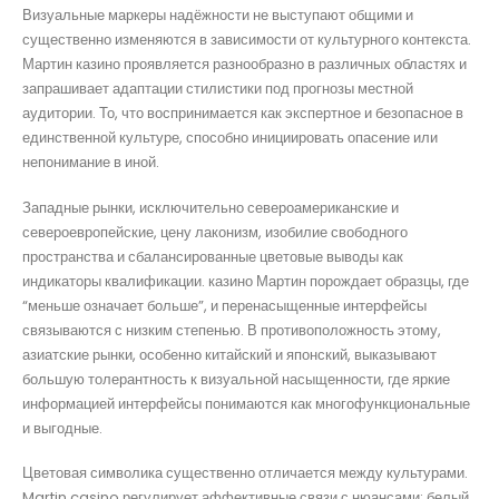
Визуальные маркеры надёжности не выступают общими и
существенно изменяются в зависимости от культурного контекста.
Мартин казино проявляется разнообразно в различных областях и
запрашивает адаптации стилистики под прогнозы местной
аудитории. То, что воспринимается как экспертное и безопасное в
единственной культуре, способно инициировать опасение или
непонимание в иной.
Западные рынки, исключительно североамериканские и
североевропейские, цену лаконизм, изобилие свободного
пространства и сбалансированные цветовые выводы как
индикаторы квалификации. казино Мартин порождает образцы, где
“меньше означает больше”, и перенасыщенные интерфейсы
связываются с низким степенью. В противоположность этому,
азиатские рынки, особенно китайский и японский, выказывают
большую толерантность к визуальной насыщенности, где яркие
информацией интерфейсы понимаются как многофункциональные
и выгодные.
Цветовая символика существенно отличается между культурами.
Martin casino регулирует аффективные связи с нюансами: белый