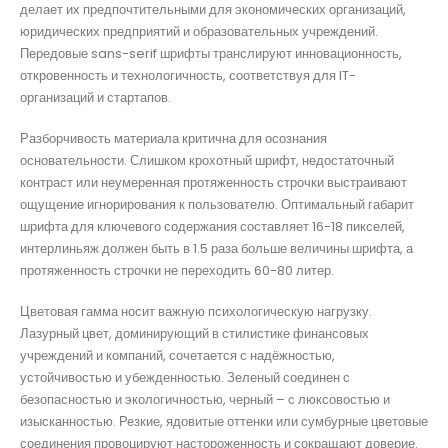
делает их предпочтительными для экономических организаций,
юридических предприятий и образовательных учреждений.
Передовые sans-serif шрифты транслируют инновационность,
откровенность и технологичность, соответствуя для IT-
организаций и стартапов.
Разборчивость материала критична для осознания
основательности. Слишком крохотный шрифт, недостаточный
контраст или неумеренная протяженность строчки выстраивают
ощущение игнорирования к пользователю. Оптимальный габарит
шрифта для ключевого содержания составляет 16-18 пикселей,
интерлиньяж должен быть в 1.5 раза больше величины шрифта, а
протяженность строчки не переходить 60-80 литер.
Цветовая гамма носит важную психологическую нагрузку.
Лазурный цвет, доминирующий в стилистике финансовых
учреждений и компаний, сочетается с надёжностью,
устойчивостью и убежденностью. Зеленый соединен с
безопасностью и экологичностью, черный – с люксовостью и
изысканностью. Резкие, ядовитые оттенки или сумбурные цветовые
соединения провоцируют настороженность и сокращают доверие.