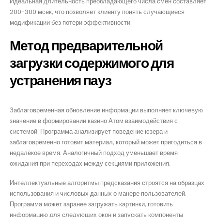
Идеальная длительность преобладающего числа смен составляет
200-300 мсек, что позволяет клиенту понять случающиеся
модификации без потери эффективности.
Метод предварительной
загрузки содержимого для
устранения пауз
Заблаговременная обновление информации выполняет ключевую
значение в формировании казино Атом взаимодействия с
системой. Программа анализирует поведение юзера и
заблаговременно готовит материал, который может пригодиться в
недалёкое время. Аналогичный подход уменьшает время
ожидания при переходах между секциями приложения.
Интеллектуальные алгоритмы предсказания строятся на образцах
использования и числовых данных о манере пользователей.
Программа может заранее загружать картинки, готовить
информацию для следующих окон и запускать компоненты