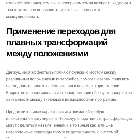
отвечает оболочка, тем выше воспринимаемая важность изделия и
тем длительнее пользователи готовы с продуктом
коммуницировать.
Применение переходов для
плавных трансформаций
между положениями
Движущиеся эффекты выполняют функцию мостом между
различными положениями интерфейса, помогая юзерам понимать
последовательность передвижения и перемен в приложении.
Корректно спроектированные трансформации образуют восприятие
связанности между экранами и возможностями программы.
Продолжительные характеристики анимаций требуют
внимательной регулировки. Чересчур оперативные трансформации
могут сделаться незамеченными, в то время как излишне
неторопливые переходы тормозят деятельность с системой.