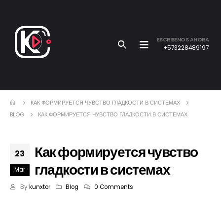
ESCRIBENOS AHORA
+573228489197
КАК ФОРМИРУЕТСЯ ЧУВСТВО ГЛАДКОСТИ В СИСТЕМАХ
BLOG
КАК ФОРМИРУЕТСЯ ЧУВСТВО ГЛАДКОСТИ В СИСТЕМАХ
Как формируется чувство
23
гладкости в системах
Mar
By
kunxtor
Blog
0 Comments
Как формируется чувство