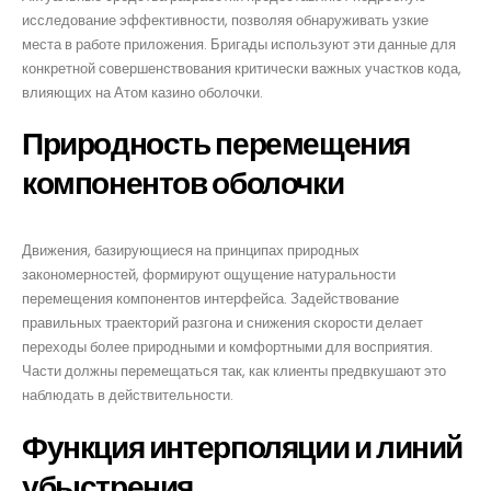
исследование эффективности, позволяя обнаруживать узкие
места в работе приложения. Бригады используют эти данные для
конкретной совершенствования критически важных участков кода,
влияющих на Атом казино оболочки.
Природность перемещения
компонентов оболочки
Движения, базирующиеся на принципах природных
закономерностей, формируют ощущение натуральности
перемещения компонентов интерфейса. Задействование
правильных траекторий разгона и снижения скорости делает
переходы более природными и комфортными для восприятия.
Части должны перемещаться так, как клиенты предвкушают это
наблюдать в действительности.
Функция интерполяции и линий
убыстрения