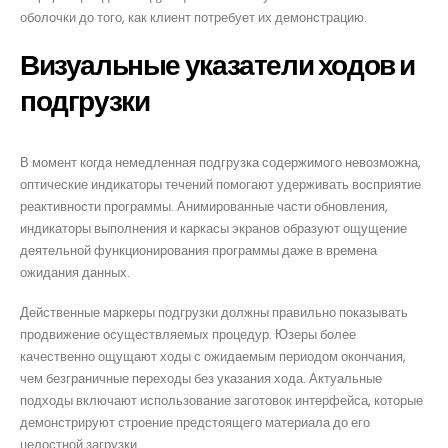
оболочки до того, как клиент потребует их демонстрацию.
Визуальные указатели ходов и
подгрузки
В момент когда немедленная подгрузка содержимого невозможна,
оптические индикаторы течений помогают удерживать восприятие
реактивности программы. Анимированные части обновления,
индикаторы выполнения и каркасы экранов образуют ощущение
деятельной функционирования программы даже в времена
ожидания данных.
Действенные маркеры подгрузки должны правильно показывать
продвижение осуществляемых процедур. Юзеры более
качественно ощущают ходы с ожидаемым периодом окончания,
чем безграничные переходы без указания хода. Актуальные
подходы включают использование заготовок интерфейса, которые
демонстрируют строение предстоящего материала до его
целостной загрузки.