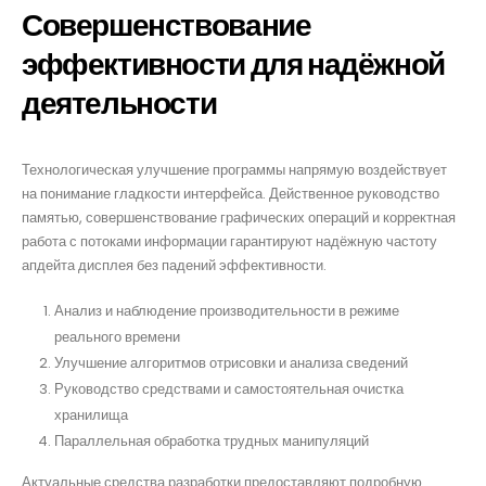
Совершенствование
эффективности для надёжной
деятельности
Технологическая улучшение программы напрямую воздействует
на понимание гладкости интерфейса. Действенное руководство
памятью, совершенствование графических операций и корректная
работа с потоками информации гарантируют надёжную частоту
апдейта дисплея без падений эффективности.
Анализ и наблюдение производительности в режиме
реального времени
Улучшение алгоритмов отрисовки и анализа сведений
Руководство средствами и самостоятельная очистка
хранилища
Параллельная обработка трудных манипуляций
Актуальные средства разработки предоставляют подробную