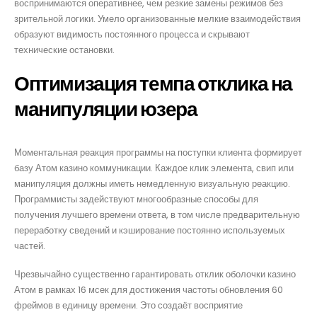
воспринимаются оперативнее, чем резкие замены режимов без
o.com
зрительной логики. Умело организованные мелкие взаимодействия
образуют видимость постоянного процесса и скрывают
технические остановки.
Оптимизация темпа отклика на
манипуляции юзера
m
.com
Моментальная реакция программы на поступки клиента формирует
базу Атом казино коммуникации. Каждое клик элемента, свип или
манипуляция должны иметь немедленную визуальную реакцию.
Программисты задействуют многообразные способы для
получения лучшего времени ответа, в том числе предварительную
переработку сведений и кэширование постоянно используемых
частей.
Чрезвычайно существенно гарантировать отклик оболочки казино
Атом в рамках 16 мсек для достижения частоты обновления 60
фреймов в единицу времени. Это создаёт восприятие