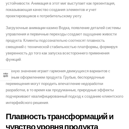
устойчивости. Анимация в этот миг выступает как презентация,
o.com
показывающая качество создания элементов и учет
проектировщиков к потребительскому уюту.
Загрузочные анимации казино Водка, появление деталей системы
управления и первичные переходы создают ощущение живости
продукта. Клиенты подсознательно соотносят плавность
m
смещений с технической стабильностью платформы, формируя
уверенность до того как запуска всестороннего применения
.com
функций.
Важную значение играет гармония движущихся вариантов с
единым оформлением продукта. Грубые, беспорядочные
перемещения могут породить впечатление недоработки
разработки, в то время как продуманные, природные эффекты
подчеркивают квалифицированный подход к созданию клиентского
интерфейсного решения.
Плавность трансформаций и
чувство уровня продукта