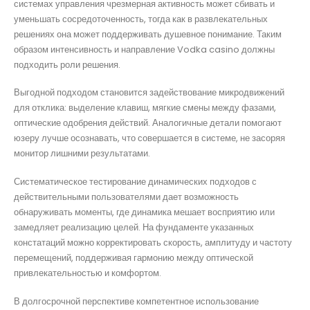
системах управления чрезмерная активность может сбивать и
уменьшать сосредоточенность, тогда как в развлекательных
решениях она может поддерживать душевное понимание. Таким
образом интенсивность и направление Vodka casino должны
подходить роли решения.
Выгодной подходом становится задействование микродвижений
для отклика: выделение клавиш, мягкие смены между фазами,
оптические одобрения действий. Аналогичные детали помогают
юзеру лучше осознавать, что совершается в системе, не засоряя
монитор лишними результатами.
Систематическое тестирование динамических подходов с
действительными пользователями дает возможность
обнаруживать моменты, где динамика мешает восприятию или
замедляет реализацию целей. На фундаменте указанных
констатаций можно корректировать скорость, амплитуду и частоту
перемещений, поддерживая гармонию между оптической
привлекательностью и комфортом.
В долгосрочной перспективе компетентное использование