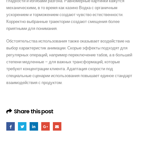
гладкости и изгибами разгона. Равномерные картинки кажутся
механическими, в то время как казино Водка с органичным
ускорением и торможением создают чувство естественности.
Корректно выбранные траектории создают смещения более
приятными для понимания.
Обстоятельства использования также оказывает воздействие на
выбор характеристик анимации. Скорые эффекты подходят для
регулярных операций, например переключение табов, а в большей
степени медленные – для важных трансформаций, которые
требуют концентрации клиента. Адаптация скорости под
специальные сценарии использования повышает единое стандарт
взаимодействия с продуктом.
Share this post