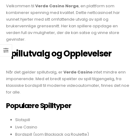
Velkommen til
Verde Casino Norge
, en plattform som
kombinerer spenning med kvalitet. Dette nettcasinoet har
vunnet hjerter med sitt omfattende utvalg av spill og
brukervennlige grensesnitt. Her kan spillere oppdage en
verden full av muligheter, der de kan satse og vinne store
gevinster.
Spillutvalg og Opplevelser
Når det gjelder spillutvalg, er
Verde Casino
intet mindre enn
imponerende. Med et bredt spekter av spill tilgjengelig, fra
klassiske bordspill til moderne videoautomater, finnes det noe
for alle.
Populære Spilltyper
Slotspill
Live Casino
Bordspill (som Blackjack og Roulette)