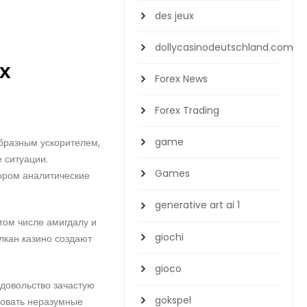
des jeux
dollycasinodeutschland.com
х
Forex News
Forex Trading
game
бразным ускорителем,
 ситуации.
Games
ором аналитические
generative art ai 1
том числе амигдалу и
giochi
лкан казино создают
gioco
довольство зачастую
gokspel
ировать неразумные