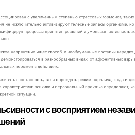
ссоциирован с увеличенным степенью стрессовых гормонов, таких 
ия не исключительно активизируют телесные запасы организма, но
енсифицируя процессы принятия решений и уменьшая активность зо
зино.
ское напряжение ищет способ, и необдуманные поступки нередко
 демонстрироваться в разнообразных видах: от аффективных взры
альных перемен в действиях.
ливать спонтанность, так и порождать режим паралича, когда инд
 характеристики психики и персональный практика определяют, как
кретной ситуации.
ьсивности с восприятием незав
ешений