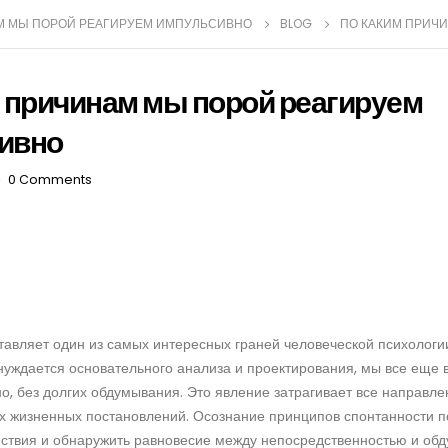
М МЫ ПОРОЙ РЕАГИРУЕМ ИМПУЛЬСИВНО
BLOG
ПО КАКИМ ПРИЧ
 причинам мы порой реагируем
ивно
0 Comments
причинам мы порой реагир
вно
тавляет один из самых интересных граней человеческой психологии
уждается основательного анализа и проектирования, мы все еще в
о, без долгих обдумывания. Это явление затрагивает все направл
х жизненных постановлений. Осознание принципов спонтанности п
йствия и обнаружить равновесие между непосредственностью и об