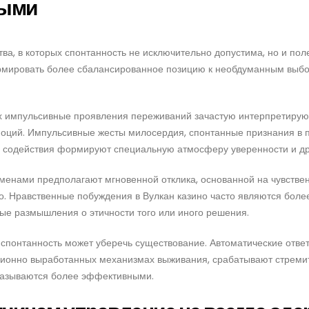
ными
ва, в которых спонтанность не исключительно допустима, но и пол
рмировать более сбалансированное позицию к необдуманным выбо
х импульсивные проявления переживаний зачастую интерпретируют
моций. Импульсивные жесты милосердия, спонтанные признания в 
 содействия формируют специальную атмосферу уверенности и д
енами предполагают мгновенной отклика, основанной на чувстве
о. Нравственные побуждения в Вулкан казино часто являются боле
е размышления о этичности того или иного решения.
спонтанность может уберечь существование. Автоматические ответ
ионно выработанных механизмах выживания, срабатывают стреми
оказываются более эффективными.