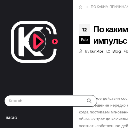
ПО КАКИМ ПРИЧИНА
По каким
12
импульс
Feb
By
kunxtor
Blog
По каким 
импульси
Спонтанное действия сос
любое решение нередко н
когда поступаем мгновенн
INICIO
обычных трат до ключевы
осознать собственное де