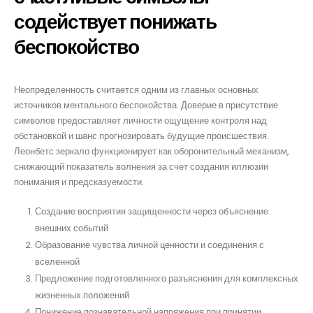
содействует понижать
беспокойство
Неопределенность считается одним из главных основных
источников ментального беспокойства. Доверие в присутствие
символов предоставляет личности ощущение контроля над
обстановкой и шанс прогнозировать будущие происшествия.
Леонбетс зеркало функционирует как оборонительный механизм,
снижающий показатель волнения за счет создания иллюзии
понимания и предсказуемости.
Создание восприятия защищенности через объяснение
внешних событий
Образование чувства личной ценности и соединения с
вселенной
Предложение подготовленного разъяснения для комплексных
жизненных положений
Понижение познавательной напряжения при принятии