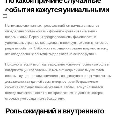
По какой причине случайные
o.com
события кажутся уникальными
Понимание спонтанных происшествий как важных символов
определено особенностями функционирования внимания и
воспоминаний. Персоны предрасположены фиксировать и
m
удерживать странные совпадения, игнорируя при этом множество
рядовых событий. Отборность осознания создает видимость того,
.com
что определенные события выделяются на основе рутины.
Психологический итог подтверждения исполняет основную роль в
интерпретации совпадений. В момент когда личность уже готов
верить в существование символов, он приступает энергично искать
доказательства данной веры, интерпретируя безразличные
события как существенные указания. слоты Леон усиливается
вследствие склонности концентрироваться на данных, которая
отвечает уже созданным убеждениям.
Роль ожиданий и внутреннего