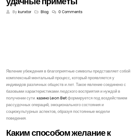
удачные приметы
By
kunxtor
Blog
0 Comments
По какой причине
индивиды нередко верят в
удачные приметы
Явление убеждения в благоприятные символы представляет собой
комплексный ментальный процесс, который проявляется у
индивидов различных обществ и лет. Такое явление соединено с
базовыми характеристиками людского восприятия и нуждой в
получении сути.
казино Leon Bet
формируется под воздействием
рассудочных операций, эмоционального состояния и
социокультурных аспектов, образуя постоянные модели
поведения.
Каким способом желание к