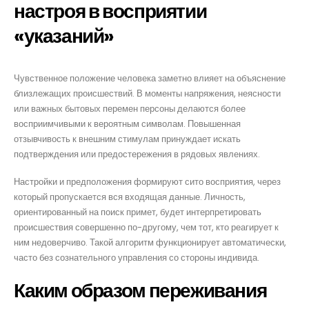
настроя в восприятии
«указаний»
om
Чувственное положение человека заметно влияет на объяснение
близлежащих происшествий. В моменты напряжения, неясности
или важных бытовых перемен персоны делаются более
восприимчивыми к вероятным символам. Повышенная
отзывчивость к внешним стимулам принуждает искать
подтверждения или предостережения в рядовых явлениях.
Настройки и предположения формируют сито восприятия, через
который пропускается вся входящая данные. Личность,
ориентированный на поиск примет, будет интерпретировать
происшествия совершенно по-другому, чем тот, кто реагирует к
ним недоверчиво. Такой алгоритм функционирует автоматически,
часто без сознательного управления со стороны индивида.
Каким образом переживания