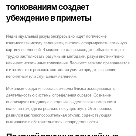
толкованиям создает
убеждение в приметы
Индивидуальный разум беспрерывно ищет логические
взаимосвязи между явлениями, пытаясь сформировать логичную
картину вселенной. В момент когда происходят события, которые
трудно растолковать разумными методами, разум инстинктивно
начинает искать иные толкования. Леонбетс зеркало превращается
в итогом этого розыска, составляя усилие придать значение
непонятным или случайным явлениям.
Механизм создания веры в символы близко ассоциирован с
деятельностью системы определения образов. Сознание
анализирует входящую сведения, выделяя закономерности
включая там, где их реально не существует. Этот процесс
развился как приспособительная отклик, содействующая
выживанию в обстоятельствах неопределенности.