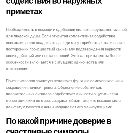
содействия во наружных
приметах
Необходимость в помощи и одобрении является фундаментальной
для людской души. Если открытая коллективная содействие
невозможна или неадекватна, люди могут прибегать к толкованию
посторонних происшествий как началу подтверждения верности
своих действий или постановлений. Этот алгоритм слоты Леон в
особенности включается в ситуациях одиночества или
отстранения.
Поиск символов зачастую реализует функцию самоуспокоения и
сокращения личной тревоги. Объяснение событий как
положительных сигналов содействует личности ощутить себя
менее одиноким во мире, создавая обман того, что высшие силы
или фатум пекутся о нем и направляют его манипуляциями.
По какой причине доверие в
счастливые символы