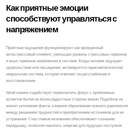
Как приятные эмоции
способствуют управляться с
om
напряжением
Приятные ощущения функционируют как врожденный
антистрессовый элемент, уменьшая уровень стрессовых гормонов
и иных гормонов напряжения в системе. Когда человек ощущает
удовольствие или насыщение, активируется парасимпатическая
невральная система, которая отвечает за расслабление и
восстановление.
1xbet казино содействует переключить фокус с проблемных
аспектов бытия на более радостные стороны жизни. Подобное не
значит уклонение факта, а вернее образование нужного равновесия
между решением трудностей и приобретением источников для их
устранения. Счастливые мгновения обеспечивают сознанию
передышку, позволяя накопить энергию для будущих поступков.