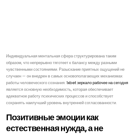
По какой причине разум
ищет корни приятных
чувств
Индивидуальная ментальная сфера структурирована таким
образом, что непрерывно тяготеет к балансу между разными
чувственными состояниями. Разыскание приятных ощущений не
случаен — он внедрен в самых основополагающих механизмах
работы человеческого сознания.
1xbet зеркало рабочее на сегодня
является основную необходимость, которая обеспечивает
адекватное работу психических процессов и способствует
сохранять наилучший уровень внутренней согласованности.
Позитивные эмоции как
естественная нужда, а не