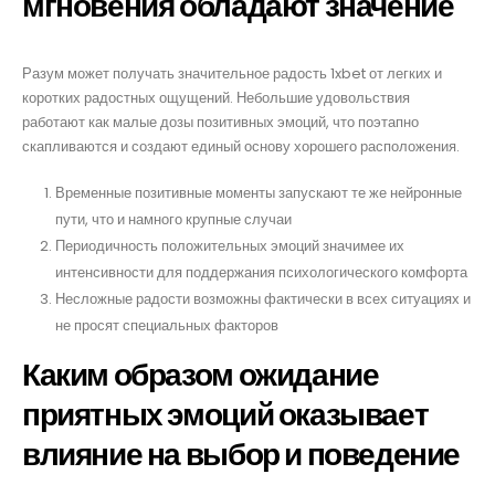
мгновения обладают значение
Разум может получать значительное радость 1xbet от легких и
коротких радостных ощущений. Небольшие удовольствия
работают как малые дозы позитивных эмоций, что поэтапно
скапливаются и создают единый основу хорошего расположения.
Временные позитивные моменты запускают те же нейронные
пути, что и намного крупные случаи
Периодичность положительных эмоций значимее их
интенсивности для поддержания психологического комфорта
Несложные радости возможны фактически в всех ситуациях и
не просят специальных факторов
Каким образом ожидание
приятных эмоций оказывает
влияние на выбор и поведение