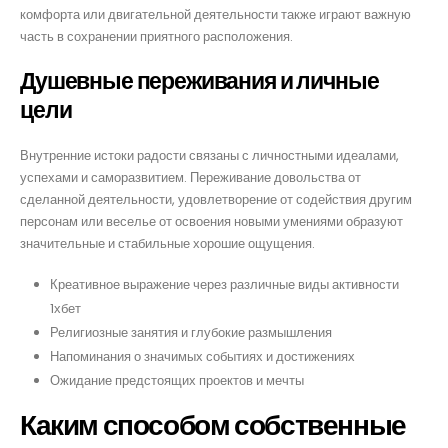
комфорта или двигательной деятельности также играют важную
часть в сохранении приятного расположения.
Душевные переживания и личные
цели
Внутренние истоки радости связаны с личностными идеалами,
успехами и саморазвитием. Переживание довольства от
сделанной деятельности, удовлетворение от содействия другим
персонам или веселье от освоения новыми умениями образуют
значительные и стабильные хорошие ощущения.
Креативное выражение через различные виды активности
1хбет
Религиозные занятия и глубокие размышления
Напоминания о значимых событиях и достижениях
Ожидание предстоящих проектов и мечты
Каким способом собственные