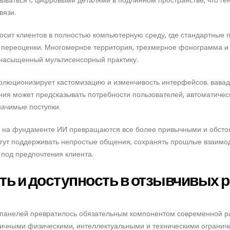
зываться с цифровыми деталями в подлинном пространстве, что г
вязи.
осит клиентов в полностью компьютерную среду, где стандартные 
переоценки. Многомерное территория, трехмерное фонограмма и 
насыщенный мультисенсорный практику.
олюционизирует кастомизацию и изменчивость интерфейсов. вава
ния может предсказывать потребности пользователей, автоматичес
начимые поступки.
 на фундаменте ИИ превращаются все более привычными и обсто
ут поддерживать непростые общения, сохранять прошлые взаимод
 под предпочтения клиента.
ь и доступность в отзывчивых 
панелей превратилось обязательным компонентом современной ра
личными физическими, интеллектуальными и техническими огранич