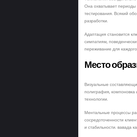
Она охватывает периоды 
тестирования. Всякий об
разработки.
Адаптация становится кл
симпатиям, поведенчески
переживание для каждого
Место образ
Визуальные составляющие
полиграфия, компоновка и
технологии.
Ментальные процессы рас
сосредоточенности клиент
и стабильности. вавада 