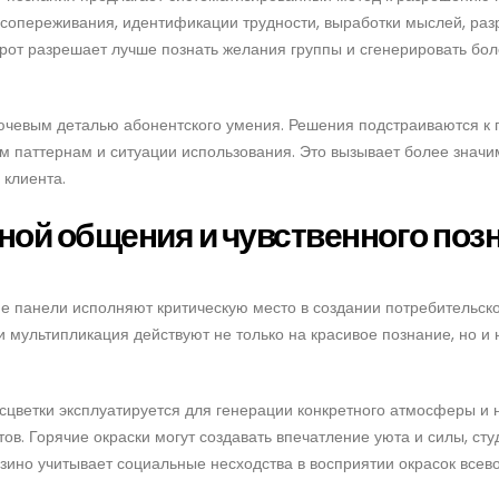
сопереживания, идентификации трудности, выработки мыслей, раз
орот разрешает лучше познать желания группы и сгенерировать бо
ючевым деталью абонентского умения. Решения подстраиваются к
м паттернам и ситуации использования. Это вызывает более знач
 клиента.
ной общения и чувственного поз
 панели исполняют критическую место в создании потребительског
 мультипликация действуют не только на красивое познание, но и
цветки эксплуатируется для генерации конкретного атмосферы и
ов. Горячие окраски могут создавать впечатление уюта и силы, с
казино учитывает социальные несходства в восприятии окрасок все