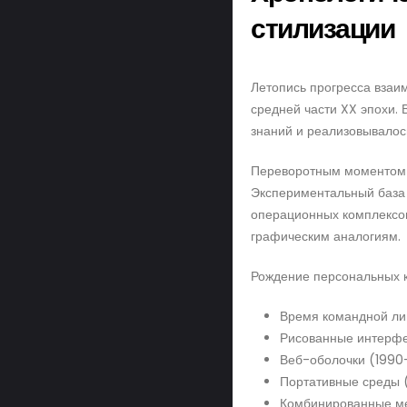
стилизации
Летопись прогресса взаи
средней части XX эпохи.
знаний и реализовывалос
Переворотным моментом о
Экспериментальный база 
операционных комплексов
графическим аналогиям.
Рождение персональных 
Время командной ли
Рисованные интерфе
Веб-оболочки (1990
Портативные среды 
Комбинированные ме