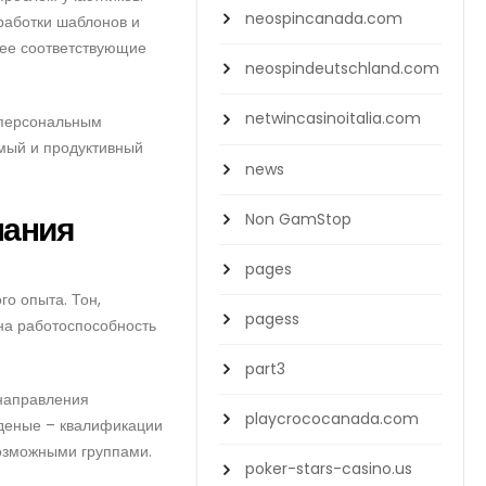
neospincanada.com
работки шаблонов и
лее соответствующие
neospindeutschland.com
netwincasinoitalia.com
 персональным
имый и продуктивный
news
нания
Non GamStop
pages
о опыта. Тон,
pagess
 на работоспособность
part3
 направления
playcrococanada.com
туденые – квалификации
возможными группами.
poker-stars-casino.us