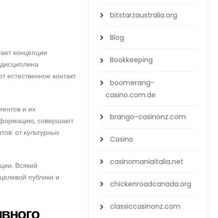
bitstarzaustralia.org
Blog
тает концепции
Bookkeeping
 дисциплина
т естественное контакт
boomerang-
casino.com.de
ентов и их
brango-casinonz.com
информацию, совершают
ов: от культурных
Casino
casinomaniaitalia.net
ции. Всякий
целевой публики и
chickenroadcanada.org
classiccasinonz.com
ивного