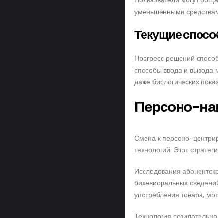
Пользователи могут общат
уменьшенными средствами
Текущие спос
Прогресс решений способ
способы ввода и вывода м
даже биологических показ
Персоно-на
Смена к персоно-центрир
технологий. Этот стратег
Исследования абонентско
бихевиоральных сведений
употребления товара, мот
Технология созидательно