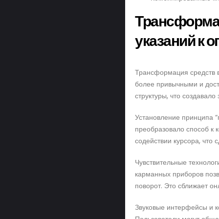
Трансформац
указаний к 
Трансформация средств в
более привычными и дост
структуры, что создавало
Установление принципа “
преобразовало способ к 
содействии курсора, что 
Чувствительные технолог
карманных приборов позв
поворот. Это сближает о
Звуковые интерфейсы и к