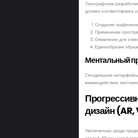
Типографские разработки 
должен соответствовать 
Создание графическо
Применение простра
Оживление для ответ
Единообразие образн
Ментальный п
Сегодняшние интерфейсы
взаимодействие, кастоми
Прогрессив
дизайн (AR, 
Увеличенная среда пред