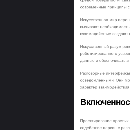
средой. Юзеры могут свя
современные принципы с
Искусственная мир перен
вызывают необходимость 
взаимодействие создают 
Искусственный разум рев
роботизированного усвое
данные и обеспечивать з
Разговорные интерфейсы
осведомленными. Они мог
характер взаимодействия
Включенност
Проектирование простых 
содействие персон с раз