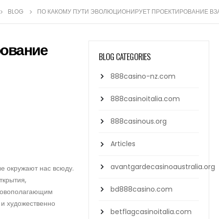
BLOG
ПО КАКОМУ ПУТИ ЭВОЛЮЦИОНИРУЕТ ПРОЕКТИРОВАНИЕ В
рование
BLOG CATEGORIES
888casino-nz.com
888casinoitalia.com
888casinous.org
 решений
Articles
avantgardecasinoaustralia.org
е окружают нас всюду.
ткрытия,
bd888casino.com
новополагающим
 и художественно
betflagcasinoitalia.com