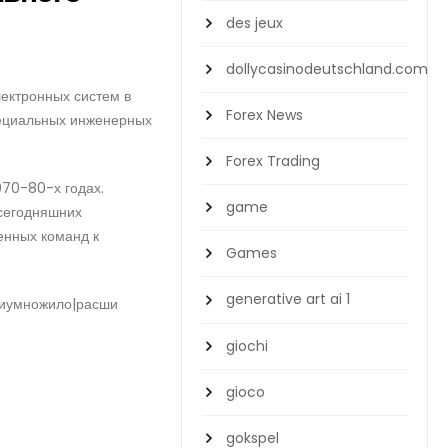
des jeux
dollycasinodeutschland.com
ектронных систем в
Forex News
пециальных инженерных
Forex Trading
970-80-х годах.
game
сегодняшних
енных команд к
Games
generative art ai 1
риумножило|расши
giochi
gioco
gokspel