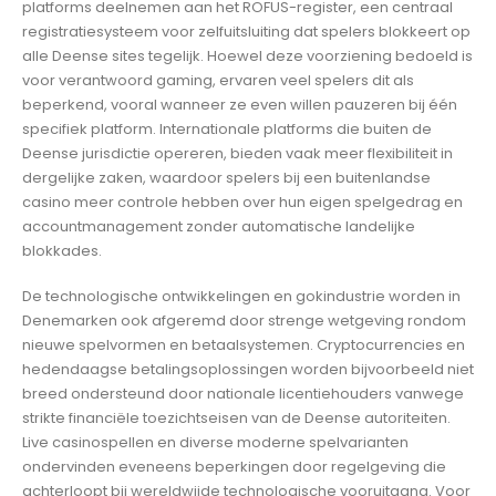
platforms deelnemen aan het ROFUS-register, een centraal
registratiesysteem voor zelfuitsluiting dat spelers blokkeert op
alle Deense sites tegelijk. Hoewel deze voorziening bedoeld is
voor verantwoord gaming, ervaren veel spelers dit als
beperkend, vooral wanneer ze even willen pauzeren bij één
specifiek platform. Internationale platforms die buiten de
Deense jurisdictie opereren, bieden vaak meer flexibiliteit in
dergelijke zaken, waardoor spelers bij een buitenlandse
casino meer controle hebben over hun eigen spelgedrag en
accountmanagement zonder automatische landelijke
blokkades.
De technologische ontwikkelingen en gokindustrie worden in
Denemarken ook afgeremd door strenge wetgeving rondom
nieuwe spelvormen en betaalsystemen. Cryptocurrencies en
hedendaagse betalingsoplossingen worden bijvoorbeeld niet
breed ondersteund door nationale licentiehouders vanwege
strikte financiële toezichtseisen van de Deense autoriteiten.
Live casinospellen en diverse moderne spelvarianten
ondervinden eveneens beperkingen door regelgeving die
achterloopt bij wereldwijde technologische vooruitgang. Voor