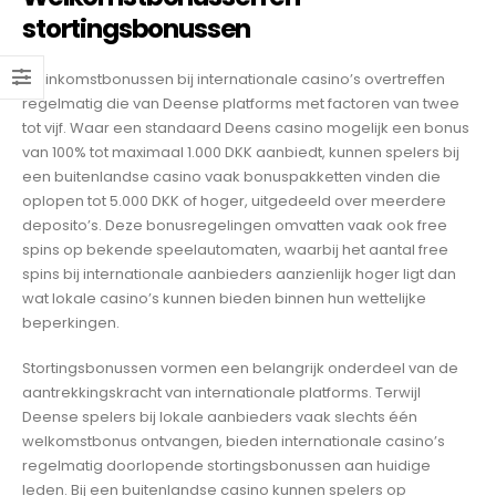
stortingsbonussen
De inkomstbonussen bij internationale casino’s overtreffen
regelmatig die van Deense platforms met factoren van twee
tot vijf. Waar een standaard Deens casino mogelijk een bonus
van 100% tot maximaal 1.000 DKK aanbiedt, kunnen spelers bij
een buitenlandse casino vaak bonuspakketten vinden die
oplopen tot 5.000 DKK of hoger, uitgedeeld over meerdere
deposito’s. Deze bonusregelingen omvatten vaak ook free
spins op bekende speelautomaten, waarbij het aantal free
spins bij internationale aanbieders aanzienlijk hoger ligt dan
wat lokale casino’s kunnen bieden binnen hun wettelijke
beperkingen.
Stortingsbonussen vormen een belangrijk onderdeel van de
aantrekkingskracht van internationale platforms. Terwijl
Deense spelers bij lokale aanbieders vaak slechts één
welkomstbonus ontvangen, bieden internationale casino’s
regelmatig doorlopende stortingsbonussen aan huidige
leden. Bij een buitenlandse casino kunnen spelers op