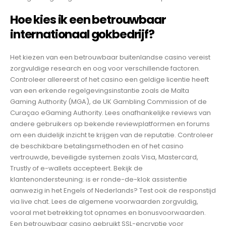
Hoe kies ik een betrouwbaar
internationaal gokbedrijf?
Het kiezen van een betrouwbaar buitenlandse casino vereist
zorgvuldige research en oog voor verschillende factoren.
Controleer allereerst of het casino een geldige licentie heeft
van een erkende regelgevingsinstantie zoals de Malta
Gaming Authority (MGA), de UK Gambling Commission of de
Curaçao eGaming Authority. Lees onafhankelijke reviews van
andere gebruikers op bekende reviewplatformen en forums
om een duidelijk inzicht te krijgen van de reputatie. Controleer
de beschikbare betalingsmethoden en of het casino
vertrouwde, beveiligde systemen zoals Visa, Mastercard,
Trustly of e-wallets accepteert. Bekijk de
klantenondersteuning: is er ronde-de-klok assistentie
aanwezig in het Engels of Nederlands? Test ook de responstijd
via live chat. Lees de algemene voorwaarden zorgvuldig,
vooral met betrekking tot opnames en bonusvoorwaarden.
Een betrouwbaar casino gebruikt SSL-encryptie voor