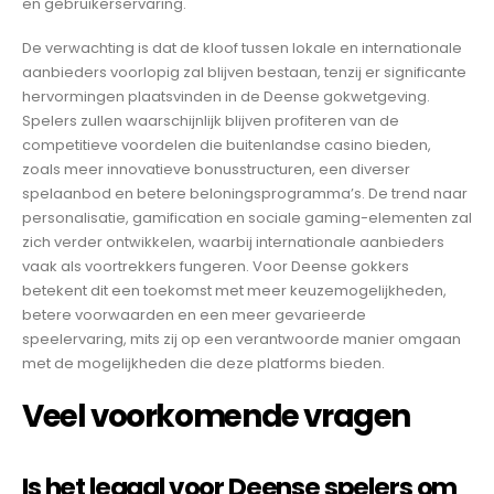
en gebruikerservaring.
De verwachting is dat de kloof tussen lokale en internationale
aanbieders voorlopig zal blijven bestaan, tenzij er significante
hervormingen plaatsvinden in de Deense gokwetgeving.
Spelers zullen waarschijnlijk blijven profiteren van de
competitieve voordelen die buitenlandse casino bieden,
zoals meer innovatieve bonusstructuren, een diverser
spelaanbod en betere beloningsprogramma’s. De trend naar
personalisatie, gamification en sociale gaming-elementen zal
zich verder ontwikkelen, waarbij internationale aanbieders
vaak als voortrekkers fungeren. Voor Deense gokkers
betekent dit een toekomst met meer keuzemogelijkheden,
betere voorwaarden en een meer gevarieerde
speelervaring, mits zij op een verantwoorde manier omgaan
met de mogelijkheden die deze platforms bieden.
Veel voorkomende vragen
Is het legaal voor Deense spelers om