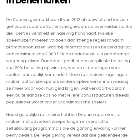
in Denemarken
De Deense gokmarkt wordt van 2012 af nauwlettend toezien
gehouden door de Spillemyndigheden, de overheidsinstantie
die licenties verstrekt en naleving handhaaft. Fysieke
speelhuizen moeten voldoen aan strenge regels rondom
promotiebonussen, waarbij inkomstbonussen beperkt zijn tot
een maximum van 2.000 DKK en onderhevig zijn aan strenge
wagering-eisen. Daarnaast geldt er een verplichte belasting
van 20% belasting op winsten, wat de uitbetalingen voor
spelers aanzienlijk vermindert. Deze restrictieve regelingen
maken dat talrijke spelers andere opties verkennen waarbij
ze meer waar voor hun geld krijgen, wat verklaart waarom
een buitenlandse casino met vrijere bonusstructuren steeds
populairder wordt onder Scandinavische spelers.
Naast geldelijke restricties hebben Deense operators te
maken met advertentiebeperkingen en verplichte
zelfuitsluiting programma’s die de gaming ervaring kunnen
beïnvloeden. De regelgeving vereist dat alle gelicentieerde