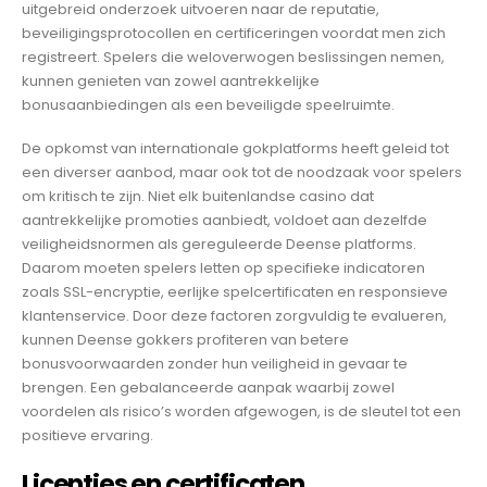
uitgebreid onderzoek uitvoeren naar de reputatie,
beveiligingsprotocollen en certificeringen voordat men zich
registreert. Spelers die weloverwogen beslissingen nemen,
kunnen genieten van zowel aantrekkelijke
bonusaanbiedingen als een beveiligde speelruimte.
De opkomst van internationale gokplatforms heeft geleid tot
een diverser aanbod, maar ook tot de noodzaak voor spelers
om kritisch te zijn. Niet elk buitenlandse casino dat
aantrekkelijke promoties aanbiedt, voldoet aan dezelfde
veiligheidsnormen als gereguleerde Deense platforms.
Daarom moeten spelers letten op specifieke indicatoren
zoals SSL-encryptie, eerlijke spelcertificaten en responsieve
klantenservice. Door deze factoren zorgvuldig te evalueren,
kunnen Deense gokkers profiteren van betere
bonusvoorwaarden zonder hun veiligheid in gevaar te
brengen. Een gebalanceerde aanpak waarbij zowel
voordelen als risico’s worden afgewogen, is de sleutel tot een
positieve ervaring.
Licenties en certificaten