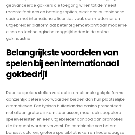
geavanceerde gokkers die toegang willen tot de meest
recente features en betalingsopties, biedt een buitenlandse
casino met internationale licenties vaak een moderner en
uitgebreider platform dat beter tegemoetkomt aan moderne
eisen en technologische mogelijkheden in de online
gokindustrie.
Belangrijkste voordelen van
spelen bij een internationaal
gokbedrijf
Deense spelers stellen vast dat internationale gokplatforms
aanzienlijk betere voorwaarden bieden dan hun plaatselijke
alternatieven. Een typisch buitenlandse casino presenteert
niet alleen grotere inkomstbonussen, maar ook soepelere
speelvereisten en een uitgebreider aanbod aan promoties
die frequent worden ververst. De combinatie van betere
bonusstructuren, grotere spelbibliotheken en hedendaagse