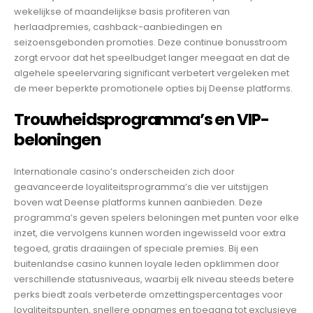
wekelijkse of maandelijkse basis profiteren van
herlaadpremies, cashback-aanbiedingen en
seizoensgebonden promoties. Deze continue bonusstroom
zorgt ervoor dat het speelbudget langer meegaat en dat de
algehele speelervaring significant verbetert vergeleken met
de meer beperkte promotionele opties bij Deense platforms.
Trouwheidsprogramma’s en VIP-
beloningen
Internationale casino’s onderscheiden zich door
geavanceerde loyaliteitsprogramma’s die ver uitstijgen
boven wat Deense platforms kunnen aanbieden. Deze
programma’s geven spelers beloningen met punten voor elke
inzet, die vervolgens kunnen worden ingewisseld voor extra
tegoed, gratis draaiingen of speciale premies. Bij een
buitenlandse casino kunnen loyale leden opklimmen door
verschillende statusniveaus, waarbij elk niveau steeds betere
perks biedt zoals verbeterde omzettingspercentages voor
loyaliteitspunten, snellere opnames en toegang tot exclusieve