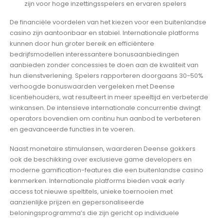
zijn voor hoge inzettingsspelers en ervaren spelers
De financiële voordelen van het kiezen voor een buitenlandse
casino zijn aantoonbaar en stabiel. Internationale platforms
kunnen door hun groter bereik en efficiëntere
bedrijfsmodellen interessantere bonusaanbiedingen
aanbieden zonder concessies te doen aan de kwaliteit van
hun dienstverlening. Spelers rapporteren doorgaans 30-50%
verhoogde bonuswaarden vergeleken met Deense
licentiehouders, wat resulteert in meer speeltijd en verbeterde
winkansen. De intensieve internationale concurrentie dwingt
operators bovendien om continu hun aanbod te verbeteren
en geavanceerde functies in te voeren.
Naast monetaire stimulansen, waarderen Deense gokkers
ook de beschikking over exclusieve game developers en
moderne gamification-features die een buitenlandse casino
kenmerken. Internationale platforms bieden vaak early
access tot nieuwe speltitels, unieke toernooien met
aanzienlijke prijzen en gepersonaliseerde
beloningsprogramma’s die zijn gericht op individuele