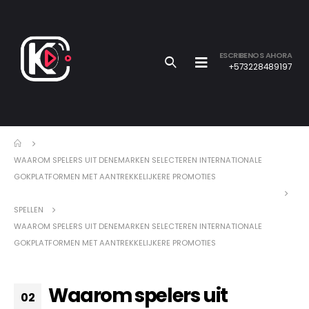
ESCRIBENOS AHORA
+573228489197
WAAROM SPELERS UIT DENEMARKEN SELECTEREN INTERNATIONALE
GOKPLATFORMEN MET AANTREKKELIJKERE PROMOTIES
SPELLEN
WAAROM SPELERS UIT DENEMARKEN SELECTEREN INTERNATIONALE
GOKPLATFORMEN MET AANTREKKELIJKERE PROMOTIES
Waarom spelers uit
02