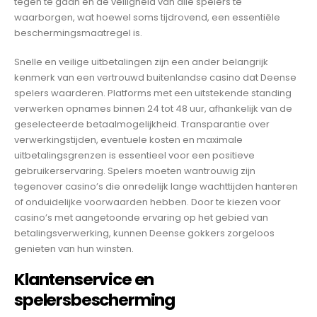
tegen te gaan en de veiligheid van alle spelers te
waarborgen, wat hoewel soms tijdrovend, een essentiële
beschermingsmaatregel is.
Snelle en veilige uitbetalingen zijn een ander belangrijk
kenmerk van een vertrouwd buitenlandse casino dat Deense
spelers waarderen. Platforms met een uitstekende standing
verwerken opnames binnen 24 tot 48 uur, afhankelijk van de
geselecteerde betaalmogelijkheid. Transparantie over
verwerkingstijden, eventuele kosten en maximale
uitbetalingsgrenzen is essentieel voor een positieve
gebruikerservaring. Spelers moeten wantrouwig zijn
tegenover casino’s die onredelijk lange wachttijden hanteren
of onduidelijke voorwaarden hebben. Door te kiezen voor
casino’s met aangetoonde ervaring op het gebied van
betalingsverwerking, kunnen Deense gokkers zorgeloos
genieten van hun winsten.
Klantenservice en
spelersbescherming