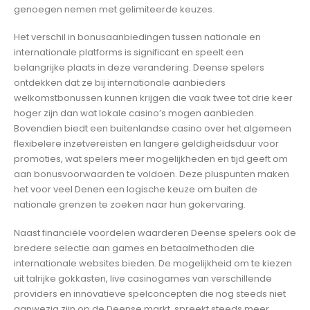
genoegen nemen met gelimiteerde keuzes.
o.com
Het verschil in bonusaanbiedingen tussen nationale en
internationale platforms is significant en speelt een
belangrijke plaats in deze verandering. Deense spelers
ontdekken dat ze bij internationale aanbieders
welkomstbonussen kunnen krijgen die vaak twee tot drie keer
m
hoger zijn dan wat lokale casino’s mogen aanbieden.
Bovendien biedt een buitenlandse casino over het algemeen
.com
flexibelere inzetvereisten en langere geldigheidsduur voor
promoties, wat spelers meer mogelijkheden en tijd geeft om
aan bonusvoorwaarden te voldoen. Deze pluspunten maken
het voor veel Denen een logische keuze om buiten de
nationale grenzen te zoeken naar hun gokervaring.
Naast financiële voordelen waarderen Deense spelers ook de
bredere selectie aan games en betaalmethoden die
internationale websites bieden. De mogelijkheid om te kiezen
uit talrijke gokkasten, live casinogames van verschillende
providers en innovatieve spelconcepten die nog steeds niet
aanwezig zijn op de Deense markt, spreekt steeds meer