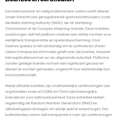
Een betrouwbaar en veilig buitenlandse casino werkt steeds
onder toezicht van geregistreerde goktoezichthouders zoals
de Malta Gaming Authority (MGA), de UK Gambling
Commission of de Curaçao eGaming-licentie. Deze licenties
waarborgen dat het platform voldoet aan strikte normen voor
eerlijkheid, transparantie en spelersbescherming. Voor
Deense spelers is het verstandig om te controleren of een
casino transparant informatie geeft over zijn licentie, inclusief
het registratienummer en de uitgevende autoriteit. Platforms
zonder geldige licentie vormen een significant gevaar en
dienen te worden gemeden, ongeacht hoe aantrekkelijk hun
bonusaanbod lijkt.
Naast officiële licenties zijn onafhankelijke certificeringen van
organisaties zoals eCOGRA en iTech Labs belangrijke
indicatoren voor betrouwbaarheid. Deze instanties testen
regelmatig de Random Number Generators (RNG) en
uitbetalingspercentages om eerlijk spel te waarborgen. Een
buitenlandse casino dat transparant is over zijn certificeringen