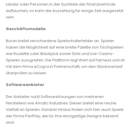
Länder oder Personen in der Suchliste der Finanzbehörde
o.com
auftauchen, so kann die Auszahlung für einige Zeit ausgesetzt
sein.
Geschäftsmodelle
Buran bietet verschiedene Spielschulterfelder an. Spieler
m
haben die Möglichkeit auf eine breite Palette von Tischspielen
wie Roulette oder Blackjack sowie Slots und Live-Casino-
Spielen zuzugreifen. Die Plattform legt Wert auf Fairness und ist
.com
mit dem Firma eCogra in Partnerschaft, um den Glücksverlauf
überprüfen zu lassen.
Softwareanbieter
Der Anbieter nutzt Softwarelösungen von mehreren
Herstellern wie Amatic Industries. Dieser bietet eine reiche
Vielfalt an Spielen. Darüber hinaus finden sich hier auch Spiele
der Firma PariPlay, die für ihre einzigartige Designs bekannt
sind.