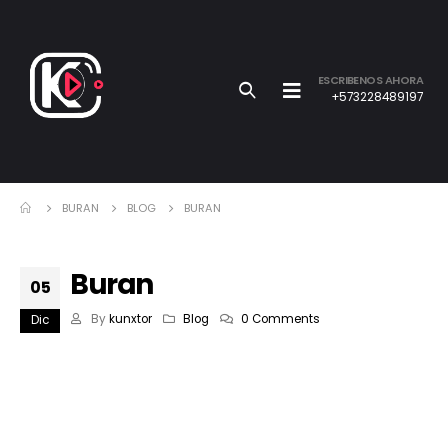
ESCRIBENOS AHORA
+573228489197
BURAN
BLOG
BURAN
Buran
05
By
kunxtor
Blog
0 Comments
Dic
Buran – Erfolg Im
Glücksspiel Ist