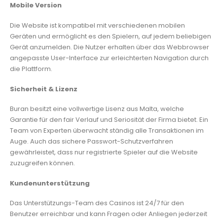
Mobile Version
Die Website ist kompatibel mit verschiedenen mobilen
Geräten und ermöglicht es den Spielern, auf jedem beliebigen
om
Gerät anzumelden. Die Nutzer erhalten über das Webbrowser
angepasste User-Interface zur erleichterten Navigation durch
die Plattform.
Sicherheit & Lizenz
Buran besitzt eine vollwertige Lisenz aus Malta, welche
Garantie für den fair Verlauf und Seriosität der Firma bietet. Ein
Team von Experten überwacht ständig alle Transaktionen im
Auge. Auch das sichere Passwort-Schutzverfahren
gewährleistet, dass nur registrierte Spieler auf die Website
zuzugreifen können.
Kundenunterstützung
Das Unterstützungs-Team des Casinos ist 24/7 für den
Benutzer erreichbar und kann Fragen oder Anliegen jederzeit