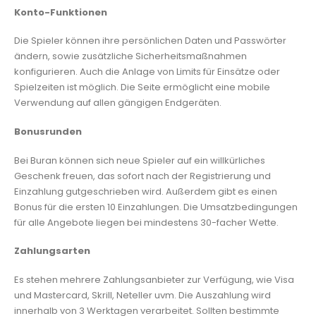
Konto-Funktionen
Die Spieler können ihre persönlichen Daten und Passwörter
ändern, sowie zusätzliche Sicherheitsmaßnahmen
konfigurieren. Auch die Anlage von Limits für Einsätze oder
Spielzeiten ist möglich. Die Seite ermöglicht eine mobile
Verwendung auf allen gängigen Endgeräten.
Bonusrunden
Bei Buran können sich neue Spieler auf ein willkürliches
Geschenk freuen, das sofort nach der Registrierung und
Einzahlung gutgeschrieben wird. Außerdem gibt es einen
Bonus für die ersten 10 Einzahlungen. Die Umsatzbedingungen
für alle Angebote liegen bei mindestens 30-facher Wette.
Zahlungsarten
Es stehen mehrere Zahlungsanbieter zur Verfügung, wie Visa
und Mastercard, Skrill, Neteller uvm. Die Auszahlung wird
innerhalb von 3 Werktagen verarbeitet. Sollten bestimmte