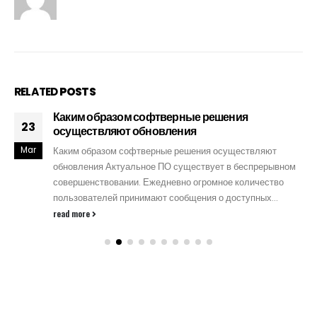
RELATED
POSTS
Каким образом софтверные решения
23
осуществляют обновления
Mar
Каким образом софтверные решения осуществляют
обновления Актуальное ПО существует в беспрерывном
совершенствовании. Ежедневно огромное количество
пользователей принимают сообщения о доступных...
read more