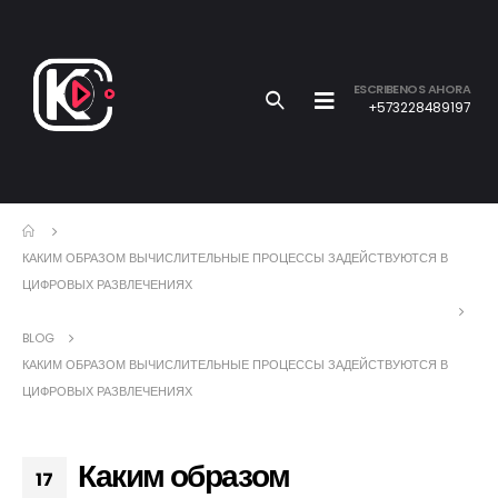
ESCRIBENOS AHORA
+573228489197
КАКИМ ОБРАЗОМ ВЫЧИСЛИТЕЛЬНЫЕ ПРОЦЕССЫ ЗАДЕЙСТВУЮТСЯ В
ЦИФРОВЫХ РАЗВЛЕЧЕНИЯХ
BLOG
КАКИМ ОБРАЗОМ ВЫЧИСЛИТЕЛЬНЫЕ ПРОЦЕССЫ ЗАДЕЙСТВУЮТСЯ В
ЦИФРОВЫХ РАЗВЛЕЧЕНИЯХ
Каким образом
17