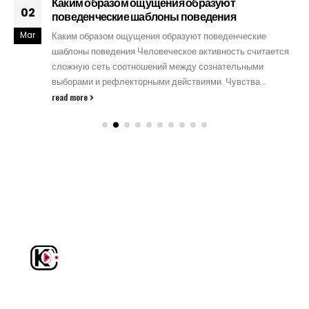
Каким образом ощущения образуют
02
поведенческие шаблоны поведения
Mar
Каким образом ощущения образуют поведенческие
шаблоны поведения Человеческое активность считается
сложную сеть соотношений между сознательными
выборами и рефлекторными действиями. Чувства...
read more