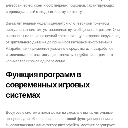
алгебраических схем и софтверных подходов, гарантирующих
индивидуальный метод к игровому контенту.
Вычислительные модели делаются ключевой компонентом
виртуальных систем, устанавливая пути общения с игроками. Они
оказывают влияние на всякий составляющую игрового окружения,
от зрительного дизайна до принципов интерактивного течения.
Разработчики применяют указанные средства для разработки
изменчивых систем, могущих отвечать на действия огромного
количества игроков одновременно.
Функция программ в
современных игровых
системах
Досуговые системы полагаются на сложные вычислительные
процессы для обеспечения непрерывной функционирования и
высококлассного клиентского интерфейса. мостбет регулирует