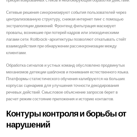
приоритизированных стеков и неблокирующей обработки действий.
Сетевые решения синхронизируют события пользователей через
централизованную структуру, снижая интернет пинг с помощью
экстраполяции движений. Фронтенд фильтрация маскирует
провалы, возникшие при потерей кадров или эпизодическими
лагами сети. Rollback-архитектуры позволяют откатывать стейт
взаимодействия при обнаружении рассинхронизации между
клиентами.
Обработка сигналов и устных команд обусловлено продвинутых
механизмов детекции шаблонов и понимания естественного языка.
Платформы статистического обучения калибруются на больших
корпусах сценариев для улучшения точности декодирования
речевых действий. Смысловое объяснение запросов берет в
расчет режим состояние приложения и историю контактов.
Контуры контроля и борьбы от
нарушений