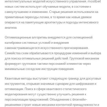
интеллектуальных моделей искусственного управления. mostbet
новых систем использует обучаемые модели, в состоянии к
самоулучшению и изменению. Старые решения использовали на
примитивные переходы логики, в то время как новые движки
опираются на памятующие архитектуры и подходы интенсивного
анализа.
Оптимизационные алгоритмы внедряются для селекционной
калибровки системных условий и внедрения
самонастраивающегося искусственного прогнозирования.
Семейства схем обрабатываются процедурам изменений и выбора
для поиска оптимальных решений действий. Групповой механизм
формирует групповое тактики персонажей элементов через
минимальные соседские инструкции поведения.
Квантовые методы выступают следующую границу для досуговых
инструментов, открывая значимые сценарии для шифрования и
оптимизации. Поиск в сфере квантового статистического
моделирования могут существенно улучшить решения к
персонализации предложений. Объединение с блокчейн-
решениями строит новые механики контентной принадлежности и