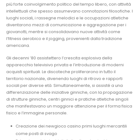
più forte coinvolgimento politico del tempo libero, con attività
intellettuali che spesso assumevano connotazioni filosofiche. I
luoghi sociali, i rassegne melodici e le occupazioni atletiche
diventarono mezzi di comunicazione e aggregazione per i
giovanotti, mentre si consolidavano nuove attività come
l’fitness aerobico e il jogging, provenienti dalla tradizione
americana.
Gli decenni ’80 assistettero l’crescita esplosiva della
apparecchio televisivo privata e l’introduzione di moderni
acquisti spirituali. Le discoteche proliferarono in tutto il
territorio nazionale, divenendo luoghi di ritrovo e rapporti
sociali per diverse età. Simultaneamente, si assisté a una
differenziazione delle iniziative ginniche, con la propagazione
di strutture ginniche, centri ginnici e pratiche atletiche singoli
che manifestavano un maggiore attenzione per il forma fisica
fisico e l’immagine personale.
Creazione dei newgioco casino primi luoghi mercantili
come posti di svago