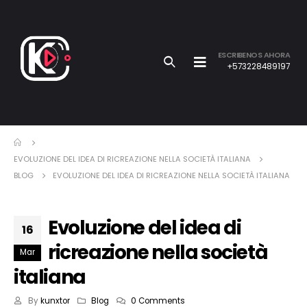
ESCRIBENOS AHORA
+573228489197
EVOLUZIONE DEL IDEA DI RICREAZIONE NELLA SOCIETÀ ITALIANA
BLOG
EVOLUZIONE DEL IDEA DI RICREAZIONE NELLA SOCIETÀ ITALIANA
Evoluzione del idea di
16
ricreazione nella società
Mar
italiana
By
kunxtor
Blog
0 Comments