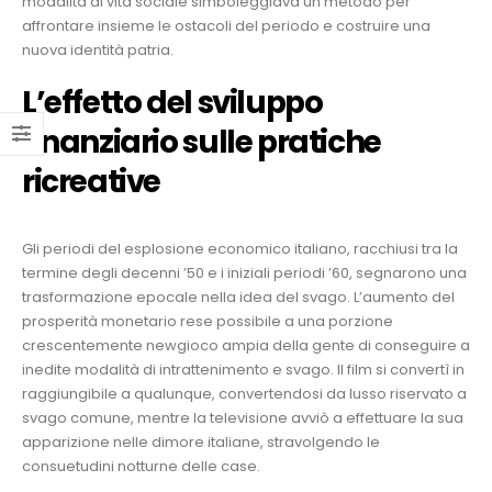
modalità di vita sociale simboleggiava un metodo per
o.com
affrontare insieme le ostacoli del periodo e costruire una
nuova identità patria.
L’effetto del sviluppo
finanziario sulle pratiche
ricreative
m
.com
Gli periodi del esplosione economico italiano, racchiusi tra la
termine degli decenni ’50 e i iniziali periodi ’60, segnarono una
trasformazione epocale nella idea del svago. L’aumento del
prosperità monetario rese possibile a una porzione
crescentemente newgioco ampia della gente di conseguire a
inedite modalità di intrattenimento e svago. Il film si convertì in
raggiungibile a qualunque, convertendosi da lusso riservato a
svago comune, mentre la televisione avviò a effettuare la sua
apparizione nelle dimore italiane, stravolgendo le
consuetudini notturne delle case.