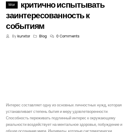
критично испытывать
Mar
заинтересованность к
событиям
By
kunxtor
Blog
0 Comments
По какой причине человеку
критично испытывать
заинтересованность к
событиям
Интерес составляет одну из основных личностных нужд, которая
устанавливает степень бытия и меру удовлетворенности.
Способность переживать подлинный интерес к окружающему
реальности воздействует на ментальное здоровье, побуждение и
общее осознание мира. Индивиды, которые систематически