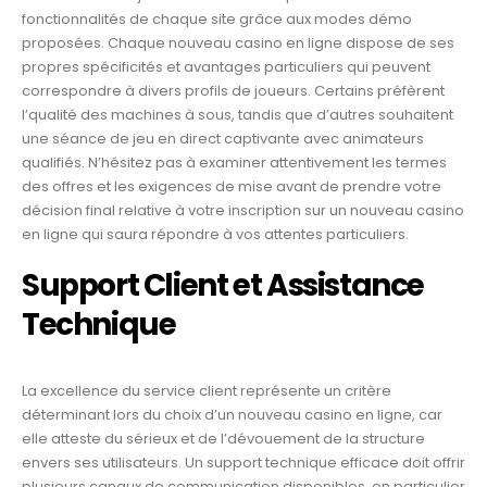
fonctionnalités de chaque site grâce aux modes démo
proposées. Chaque nouveau casino en ligne dispose de ses
propres spécificités et avantages particuliers qui peuvent
correspondre à divers profils de joueurs. Certains préfèrent
l’qualité des machines à sous, tandis que d’autres souhaitent
une séance de jeu en direct captivante avec animateurs
qualifiés. N’hésitez pas à examiner attentivement les termes
des offres et les exigences de mise avant de prendre votre
décision final relative à votre inscription sur un nouveau casino
en ligne qui saura répondre à vos attentes particuliers.
Support Client et Assistance
Technique
La excellence du service client représente un critère
déterminant lors du choix d’un nouveau casino en ligne, car
elle atteste du sérieux et de l’dévouement de la structure
envers ses utilisateurs. Un support technique efficace doit offrir
plusieurs canaux de communication disponibles, en particulier