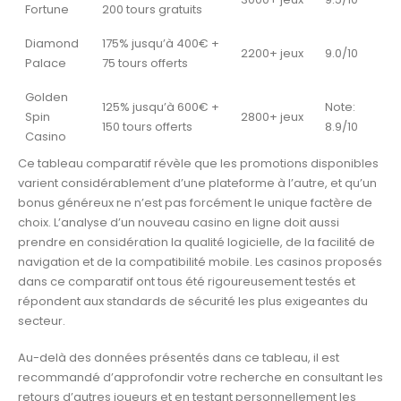
Fortune
200 tours gratuits
Diamond
175% jusqu’à 400€ +
2200+ jeux
9.0/10
Palace
75 tours offerts
Golden
125% jusqu’à 600€ +
Note:
Spin
2800+ jeux
150 tours offerts
8.9/10
Casino
Ce tableau comparatif révèle que les promotions disponibles
varient considérablement d’une plateforme à l’autre, et qu’un
bonus généreux ne n’est pas forcément le unique factère de
choix. L’analyse d’un nouveau casino en ligne doit aussi
prendre en considération la qualité logicielle, de la facilité de
navigation et de la compatibilité mobile. Les casinos proposés
dans ce comparatif ont tous été rigoureusement testés et
répondent aux standards de sécurité les plus exigeantes du
secteur.
Au-delà des données présentés dans ce tableau, il est
recommandé d’approfondir votre recherche en consultant les
retours d’autres joueurs et en testant personnellement les