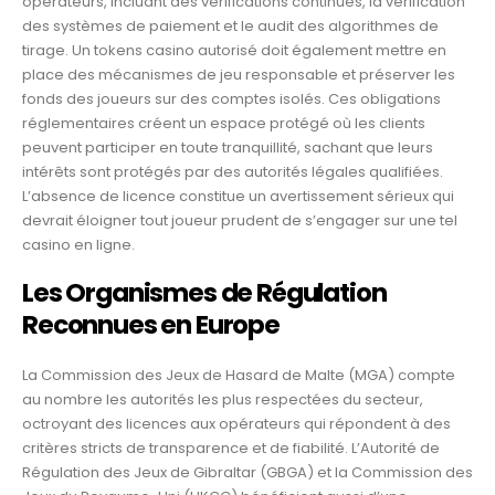
opérateurs, incluant des vérifications continues, la vérification
des systèmes de paiement et le audit des algorithmes de
tirage. Un tokens casino autorisé doit également mettre en
place des mécanismes de jeu responsable et préserver les
fonds des joueurs sur des comptes isolés. Ces obligations
réglementaires créent un espace protégé où les clients
peuvent participer en toute tranquillité, sachant que leurs
intérêts sont protégés par des autorités légales qualifiées.
L’absence de licence constitue un avertissement sérieux qui
devrait éloigner tout joueur prudent de s’engager sur une tel
casino en ligne.
Les Organismes de Régulation
Reconnues en Europe
La Commission des Jeux de Hasard de Malte (MGA) compte
au nombre les autorités les plus respectées du secteur,
octroyant des licences aux opérateurs qui répondent à des
critères stricts de transparence et de fiabilité. L’Autorité de
Régulation des Jeux de Gibraltar (GBGA) et la Commission des