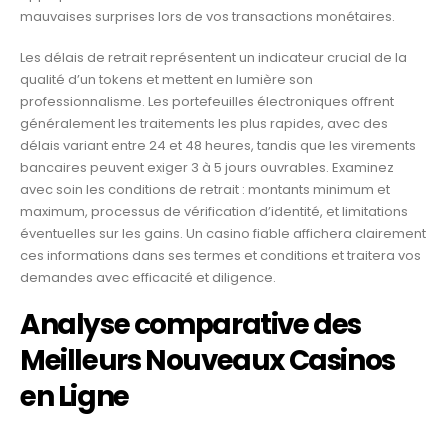
mauvaises surprises lors de vos transactions monétaires.
Les délais de retrait représentent un indicateur crucial de la
qualité d’un tokens et mettent en lumière son
professionnalisme. Les portefeuilles électroniques offrent
généralement les traitements les plus rapides, avec des
délais variant entre 24 et 48 heures, tandis que les virements
bancaires peuvent exiger 3 à 5 jours ouvrables. Examinez
avec soin les conditions de retrait : montants minimum et
maximum, processus de vérification d’identité, et limitations
éventuelles sur les gains. Un casino fiable affichera clairement
ces informations dans ses termes et conditions et traitera vos
demandes avec efficacité et diligence.
Analyse comparative des
Meilleurs Nouveaux Casinos
en Ligne