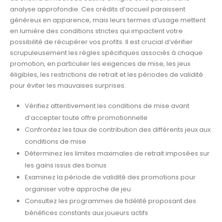
analyse approfondie. Ces crédits d’accueil paraissent
généreux en apparence, mais leurs termes d’usage mettent
en lumière des conditions strictes qui impactent votre
possibilité de récupérer vos profits. Il est crucial d’vérifier
scrupuleusement les règles spécifiques associés à chaque
promotion, en particulier les exigences de mise, les jeux
éligibles, les restrictions de retrait et les périodes de validité
pour éviter les mauvaises surprises.
Vérifiez attentivement les conditions de mise avant
d’accepter toute offre promotionnelle
Confrontez les taux de contribution des différents jeux aux
conditions de mise
Déterminez les limites maximales de retrait imposées sur
les gains issus des bonus
Examinez la période de validité des promotions pour
organiser votre approche de jeu
Consultez les programmes de fidélité proposant des
bénéfices constants aux joueurs actifs