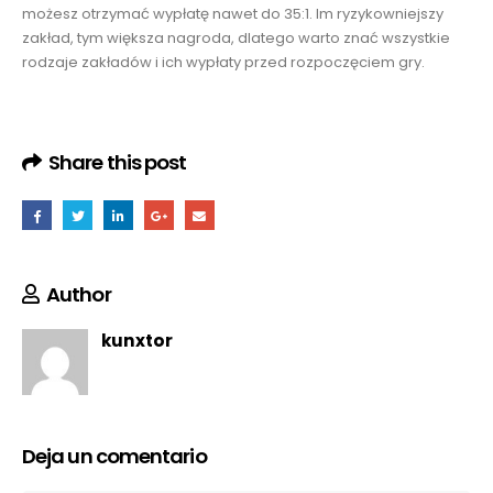
możesz otrzymać wypłatę nawet do 35:1. Im ryzykowniejszy
zakład, tym większa nagroda, dlatego warto znać wszystkie
rodzaje zakładów i ich wypłaty przed rozpoczęciem gry.
om
Share this post
Author
kunxtor
Deja un comentario