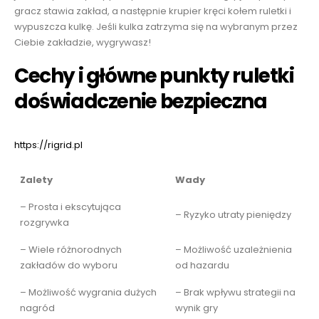
gracz stawia zakład, a następnie krupier kręci kołem ruletki i
wypuszcza kulkę. Jeśli kulka zatrzyma się na wybranym przez
Ciebie zakładzie, wygrywasz!
Cechy i główne punkty ruletki
doświadczenie bezpieczna
https://rigrid.pl
Zalety
Wady
– Prosta i ekscytująca
– Ryzyko utraty pieniędzy
rozgrywka
– Wiele różnorodnych
– Możliwość uzależnienia
zakładów do wyboru
od hazardu
– Możliwość wygrania dużych
– Brak wpływu strategii na
nagród
wynik gry