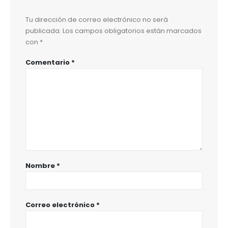
Tu dirección de correo electrónico no será
publicada.
Los campos obligatorios están marcados
con
*
Comentario
*
Nombre
*
Correo electrónico
*