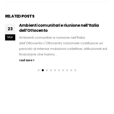
RELATED
POSTS
Ambienti comunitari e riunione nell’Italia
23
dell’Ottocento
Mar
Ambienti comunitari e riunione nell'Italia
dell'Ottocento L'Ottocento nazionale costituisce un
periodo di intense mutazioni collettive, istituzionali ed
finanziarie che hanno...
read more