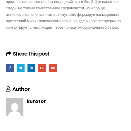
предельных аффективных ощущений, как в GetX. Эти памятные
следы не только качественнее сохраняются, но и проще
активируются спонтанными стимулами, формируя насыщенный
внутренний мир человеческого сознания, где былое беспрерывно
контактирует с настоящим через призму эмоционального стажа.
Share this post
Author
kunxtor