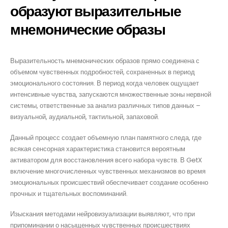
образуют выразительные
мнемонические образы
Выразительность мнемонических образов прямо соединена с
объемом чувственных подробностей, сохраненных в период
эмоционального состояния. В период когда человек ощущает
интенсивные чувства, запускаются множественные зоны нервной
системы, ответственные за анализ различных типов данных –
визуальной, аудиальной, тактильной, запаховой.
Данный процесс создает объемную план памятного следа, где
всякая сенсорная характеристика становится вероятным
активатором для восстановления всего набора чувств. В GetX
включение многочисленных чувственных механизмов во время
эмоциональных происшествий обеспечивает создание особенно
прочных и тщательных воспоминаний.
Изыскания методами нейровизуализации выявляют, что при
припоминании о насыщенных чувственных происшествиях