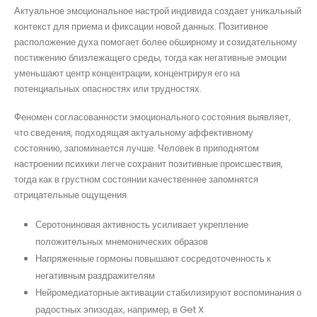
Актуальное эмоциональное настрой индивида создает уникальный
контекст для приема и фиксации новой данных. Позитивное
расположение духа помогает более обширному и созидательному
om
постижению близлежащего среды, тогда как негативные эмоции
уменьшают центр концентрации, концентрируя его на
потенциальных опасностях или трудностях.
Феномен согласованности эмоционального состояния выявляет,
что сведения, подходящая актуальному аффективному
состоянию, запоминается лучше. Человек в приподнятом
настроении психики легче сохранит позитивные происшествия,
тогда как в грустном состоянии качественнее запомнятся
отрицательные ощущения.
Серотониновая активность усиливает укрепление
положительных мнемонических образов
Напряженные гормоны повышают сосредоточенность к
негативным раздражителям
Нейромедиаторные активации стабилизируют воспоминания о
радостных эпизодах, например, в Get X