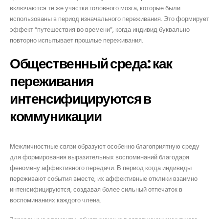
включаются те же участки головного мозга, которые были
использованы в период изначального переживания. Это формирует
эффект “путешествия во времени”, когда индивид буквально
повторно испытывает прошлые переживания.
Общественный среда: как
переживания
интенсифицируются в
коммуникации
Межличностные связи образуют особенно благоприятную среду
для формирования выразительных воспоминаний благодаря
феномену аффективного передачи. В период когда индивиды
переживают события вместе, их аффективные отклики взаимно
интенсифицируются, создавая более сильный отпечаток в
воспоминаниях каждого члена.