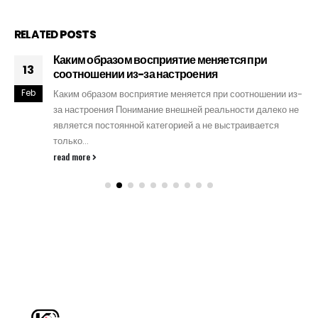
RELATED
POSTS
Каким образом восприятие меняется при
13
соотношении из-за настроения
Feb
Каким образом восприятие меняется при соотношении из-
за настроения Понимание внешней реальности далеко не
является постоянной категорией а не выстраивается
только...
read more