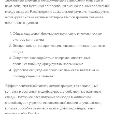
Зеркальные элементы, обнаруженные в завершении минувшего
века, поясняют механизм согласования эмоциональных положений
между людьми. Рассмотрение за аффективными откликами других
активирует схожие нервные паттерны в мозге зрителя, повышая
собственные чувства.
Общие ощущения формируют групповую мнемоническую
систему коллектива
Эмоциональная синхронизация повышает личные памятные
следы
Общественная содействие во время напряженных
происшествий модифицирует их запоминание
Групповое обсуждение происшествий сказывается на их
последующее извлечение
Эффект совместной памяти демонстрирует, как социальный
контекст в состоянии модифицировать собственные памятные
следы. Повторное рассмотрение эпизодов в коллективе
способствует к укреплению совместной версии случившегося,
которая способна разниться от исходных индивидуальных
впечатлений в Гет Икс.